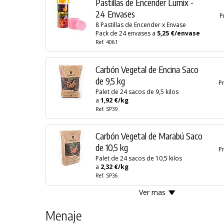
Pastillas de Encender Lumix -
24 Envases
P
8 Pastillas de Encender x Envase
Pack de 24 envases a
5,25 €/envase
Ref. 4061
Carbón Vegetal de Encina Saco
de 9,5 kg
Pr
Palet de 24 sacos de 9,5 kilos
a
1,92 €/kg
Ref. SP39
Carbón Vegetal de Marabú Saco
de 10,5 kg
Pr
Palet de 24 sacos de 10,5 kilos
a
2,32 €/kg
Ref. SP36
Ver mas
Menaje