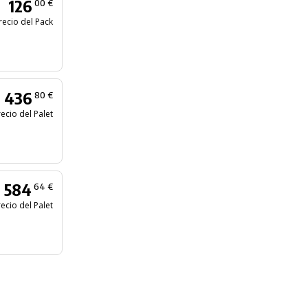
126
00 €
recio del Pack
436
80 €
ecio del Palet
584
64 €
ecio del Palet