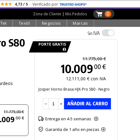
4,73 / 5
· Verificado por
0
Zona de Cliente
|
Mis Pedidos
ffet
Textil
Negocios
Marcas
IVA
Sin
ro
S80
PORTE GRATIS
11.775,00 €
10.009
00 €
12.111,00 € con IVA
urdeos
Josper Horno Brasa HJX-Pro S80 - Negro
–
+
11.775,00 €
.009
00 €
Entrega en 4-5 semanas
Garantía de 1 año en piezas