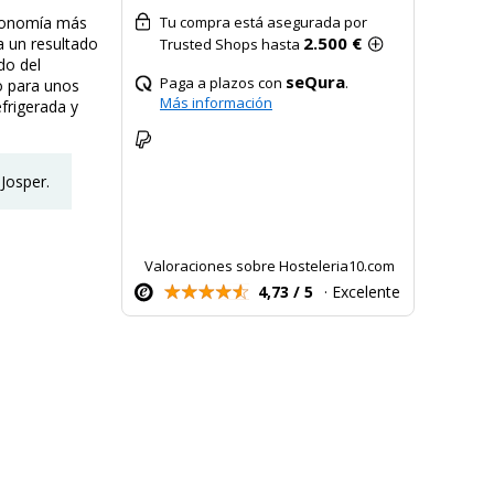
tronomía más
Tu compra está asegurada por
2.500 €
a un resultado
Trusted Shops hasta
do del
seQura
Paga a plazos con
.
o para unos
Más información
frigerada y
Josper.
Valoraciones sobre Hosteleria10.com
4,73 / 5
· Excelente