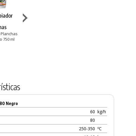
piador
Blancoplata
Diversey
Diversey
Quitagrasas
Desengrasante
Desengrasan
has
Requemadas
Suma Grill D9
Suma Grill D9
Difíciles
5L
2L
 Planchas
o 750 ml
Hornos, Planchas
Hornos y Planchas
Hornos, Planch
y Freidoras
y Freidoras
€
42,47 €
11,86 €
19,59 €
ísticas
S80 Negro
60
kg/h
80
250-350
ºC