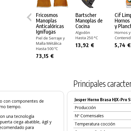
Fricosmos
Bartscher
Cif Lim
Manoplas
Manoplas de
Hornos
Anticalóricas
Cocina
y Planc
Ignífugas
Algodón
Hornos y
Hasta 250 °C
Contenid
Piel de Serraje y
Malla Métálica
13,92 €
5,74 
Hasta 500 ºC
73,15 €
Principales caracter
Josper Horno Brasa HJX-Pro 
ado con componentes de
smo tiempo.
Producción
Nº Comensales
on una tecnología
uerta ciega abatible, ágil y
Temperatura cocción
recomendado para