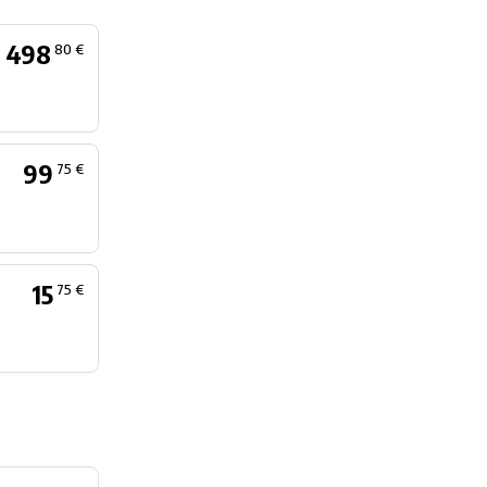
498
80 €
99
75 €
15
75 €