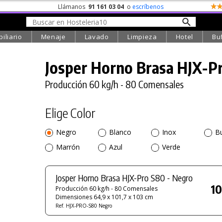
Llámanos
91 161 03 04
o
escríbenos
iliario
Menaje
Lavado
Limpieza
Hotel
Bu
Josper Horno Brasa
HJX-P
Producción 60 kg/h - 80 Comensales
Elige Color
Negro
Blanco
Inox
B
Marrón
Azul
Verde
Josper Horno Brasa HJX-Pro S80 - Negro
10
Producción 60 kg/h - 80 Comensales
Dimensiones 64,9 x 101,7 x 103 cm
Ref. HJX-PRO-S80 Negro