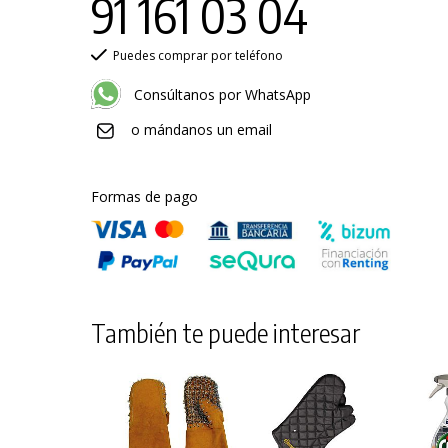
91 161 03 04
Puedes comprar por teléfono
llas de Encender
Carbón Vegetal de
Carbón Veget
x - 24 Envases
Encina Saco de 9,5 kg
Marabú Saco de 
Consúltanos por WhatsApp
llas de Encender x
Palet de 24 sacos a
Palet de 24 sa
o mándanos un email
Envase
1,92 €
/kg
2,32 €
/kg
de 24 envases a
436,80 €
584,64
25 €
/envase
126,00 €
Formas de pago
También te puede interesar