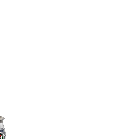
al de
10,5 kg
cos a
 €