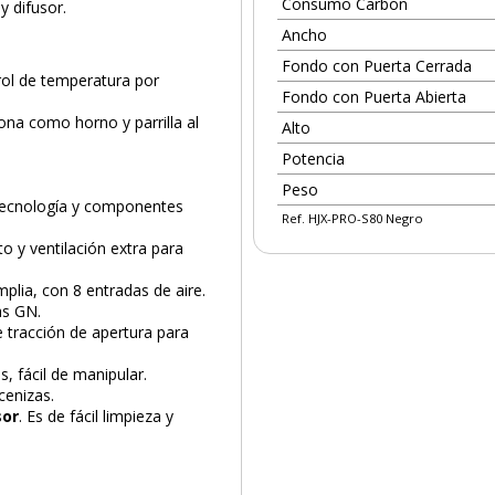
Consumo Carbón
y difusor.
Ancho
Fondo con Puerta Cerrada
rol de temperatura por
Fondo con Puerta Abierta
na como horno y parrilla al
Alto
Potencia
Peso
 tecnología y componentes
Ref. HJX-PRO-S80 Negro
o y ventilación extra para
plia, con 8 entradas de aire.
as GN.
e tracción de apertura para
, fácil de manipular.
 cenizas.
sor
. Es de fácil limpieza y