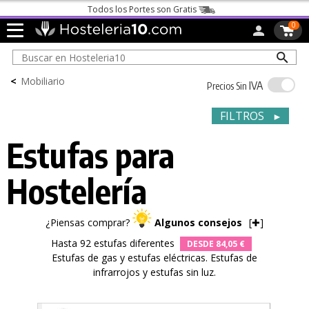
Llámanos
91 161 03 04
o
escríbenos
0
<
Mobiliario
IVA
Precios Sin
FILTROS
►
Estufas para
Hostelería
¿Piensas comprar?
Algunos consejos
[
✚
]
Hasta 92 estufas diferentes
DESDE 84,05 €
Estufas de gas y estufas eléctricas. Estufas de
infrarrojos y estufas sin luz.