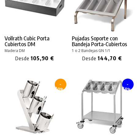
Vollrath Cubic Porta
Pujadas Soporte con
Cubiertos DM
Bandeja Porta-Cubiertos
Madera DM
1 o 2 Bandejas GN 1/1
105,90 €
144,70 €
Desde
Desde
-
-
30%
28%