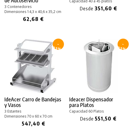
de Autoservicio
Capacidad 40 a 45 platos
3 Contenedores
351,60 €
Desde
Dimensiones 14,3 x 40,6 x 35,2 cm
62,68 €
-
-
33%
33%
IdeAcer Carro de Bandejas
Ideacer Dispensador
y Vasos
para Platos
3 Estantes
Capacidad 60 Platos
Dimensiones 70 x 60 x 70 cm
551,50 €
Desde
547,40 €