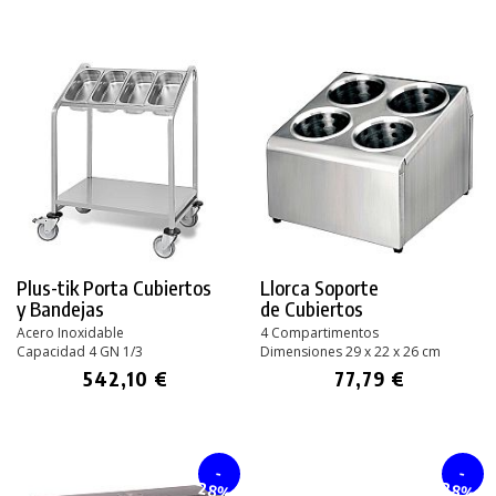
Plus-tik Porta Cubiertos
Llorca Soporte
y Bandejas
de Cubiertos
Acero Inoxidable
4 Compartimentos
Capacidad 4 GN 1/3
Dimensiones 29 x 22 x 26 cm
542,10 €
77,79 €
-
-
28%
28%