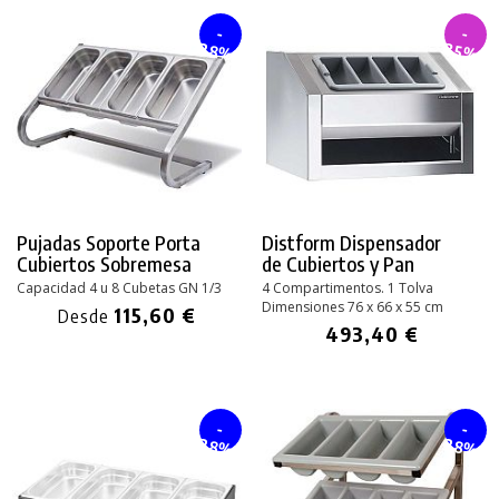
-
-
28%
35%
Pujadas Soporte Porta
Distform Dispensador
Cubiertos Sobremesa
de Cubiertos y Pan
Capacidad 4 u 8 Cubetas GN 1/3
4 Compartimentos. 1 Tolva
Dimensiones 76 x 66 x 55 cm
115,60 €
Desde
493,40 €
-
-
28%
28%