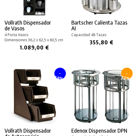
Vollrath Dispensador
Bartscher Calienta Tazas
de Vasos
AI
4 Porta Vasos
Capacidad 48 Tazas
Dimensiones 36,2 x 62,5 x 80,5 cm
355,80 €
1.089,00 €
-
-
28%
32%
Vollrath Dispensador
Edenox Dispensador DPN