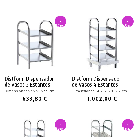
-
-
35%
35%
Distform Dispensador
Distform Dispensador
de Vasos 3 Estantes
de Vasos 4 Estantes
Dimensiones 57 x 51 x 99 cm
Dimensiones 61 x 65 x 137,2 cm
633,80 €
1.002,00 €
-
-
PRODUCTO AÑADIDO AL CARRITO
35%
35%