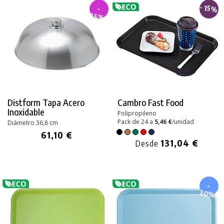
- 15%
-
35%
Distform Tapa Acero
Cambro
Fast Food
Inoxidable
Polipropileno
Pack de 24 a
5,46 €
/unidad
Diámetro 36,8 cm
61,10 €
131,04 €
Desde
-
20%