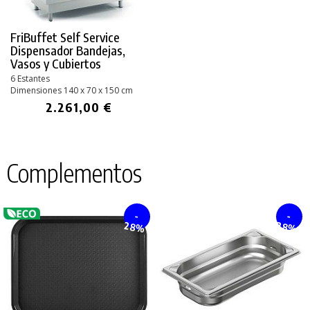
FriBuffet Self Service
Dispensador Bandejas,
Vasos y Cubiertos
6 Estantes
Dimensiones 140 x 70 x 150 cm
2.261,00 €
Complementos
-
-
28%
28%