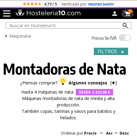
Todos los Portes son Gratis
0
<
Maquinaria
IVA
Precios Sin
FILTROS
►
Montadoras de Nata
¿Piensas comprar?
Algunos consejos
[
✚
]
Hasta 4 máquinas de nata
DESDE 3.323,00 €
Máquinas montadoras de nata de media y alta
producción.
También copas, tarrinas y vasos para batidos y
helados.
Ordenar por
Precio
Asc
Desc