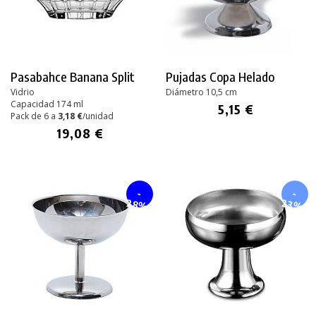
Pasabahce Banana Split
Pujadas Copa Helado
Vidrio
Diámetro 10,5 cm
Capacidad 174 ml
5,15 €
Pack de 6 a
3,18 €
/unidad
19,08 €
-
-
28%
23%