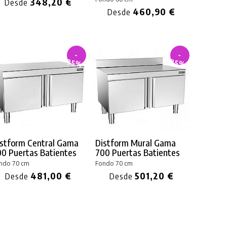
348,20 €
Desde
460,90 €
Desde
-
-
35%
35%
istform Central Gama
Distform Mural Gama
0 Puertas Batientes
700 Puertas Batientes
ndo 70 cm
Fondo 70 cm
481,00 €
501,20 €
Desde
Desde