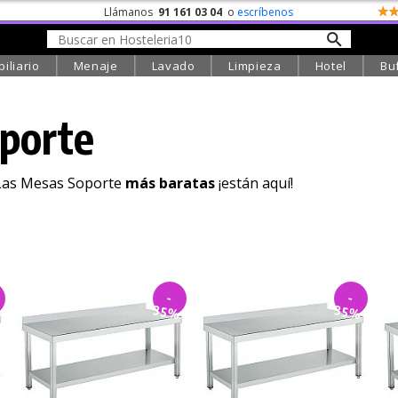
Llámanos
91 161 03 04
o
escríbenos
iliario
Menaje
Lavado
Limpieza
Hotel
Bu
porte
Las Mesas Soporte
más baratas
¡están aquí!
-
-
%
35%
35%