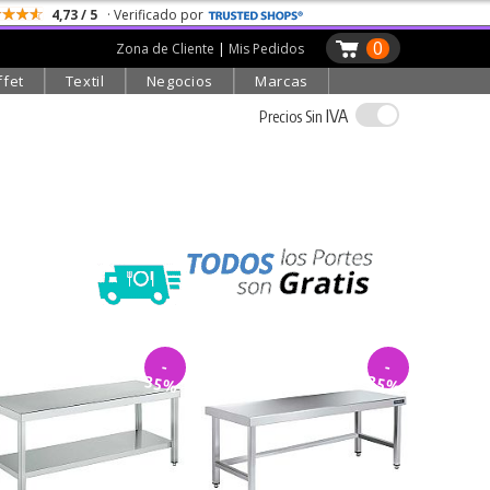
4,73 / 5
· Verificado por
0
Zona de Cliente
|
Mis Pedidos
ffet
Textil
Negocios
Marcas
IVA
Precios Sin
-
-
35%
35%