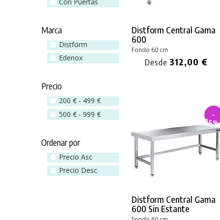
Con Puertas
Distform Central Gama
Marca
600
Distform
Fondo 60 cm
Edenox
312,00 €
Desde
Precio
200 € - 499 €
500 € - 999 €
-
35
Ordenar por
Precio Asc
Precio Desc
Distform Central Gama
600 Sin Estante
Fondo 60 cm