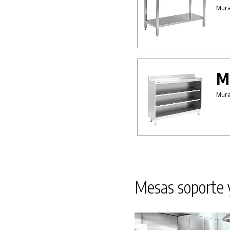
Mura
Mu
Mura
Mesas soporte y