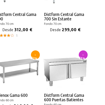
istform Central Gama
Distform Central Gama
00
700 Sin Estante
ndo 70 cm
Fondo 70 cm
312,00 €
299,00 €
Desde
Desde
1
-
-
32%
35%
denox Gama 600
Distform Central Gama
600 Puertas Batientes
ndo 60 cm
Fondo 60 cm