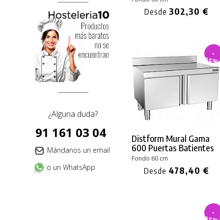
302,30 €
Desde
-
35
¿Alguna duda?
91 161 03 04
Distform Mural Gama
600 Puertas Batientes
Mándanos un email
Fondo 60 cm
o un WhatsApp
478,40 €
Desde
-