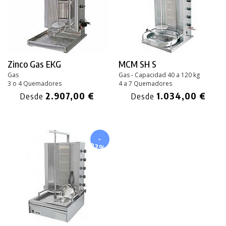
Zinco Gas EKG
MCM SH S
Gas
Gas - Capacidad 40 a 120 kg
3 o 4 Quemadores
4 a 7 Quemadores
2.907,00 €
1.034,00 €
Desde
Desde
-
22%