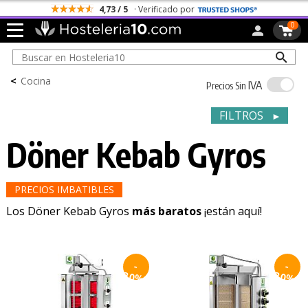
Todos los Portes son Gratis
0
<
Cocina
IVA
Precios Sin
FILTROS
►
Döner Kebab Gyros
PRECIOS IMBATIBLES
Los Döner Kebab Gyros
más baratos
¡están aquí!
-
-
30%
30%