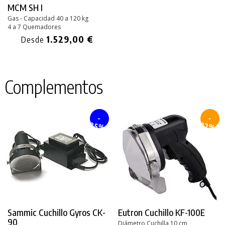
MCM SH I
Gas - Capacidad 40 a 120 kg
4 a 7 Quemadores
1.529,00 €
Desde
Complementos
-
-
25%
32%
Sammic Cuchillo Gyros CK-
Eutron Cuchillo KF-100E
90
Diámetro Cuchilla 10 cm