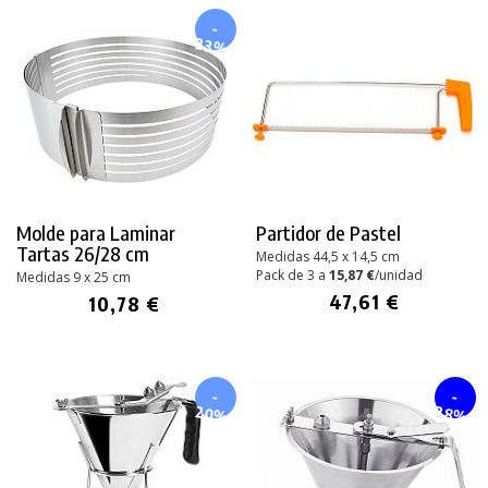
-
23%
Molde para Laminar
Partidor de Pastel
Tartas 26/28 cm
Medidas 44,5 x 14,5 cm
Pack de 3 a
15,87 €
/unidad
Medidas 9 x 25 cm
47,61 €
10,78 €
-
-
20%
28%