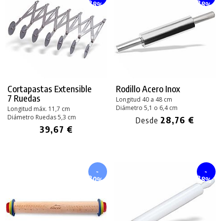
28%
28%
Cortapastas Extensible
Rodillo Acero Inox
7 Ruedas
Longitud 40 a 48 cm
Diámetro 5,1 o 6,4 cm
Longitud máx. 11,7 cm
Diámetro Ruedas 5,3 cm
28,76 €
Desde
39,67 €
-
-
20%
28%