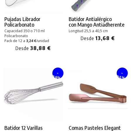
Pujadas Librador
Batidor Antialérgico
Policarbonato
con Mango Antiadherente
Capacidad 350 o 710 ml
Longitud 25,5 a 40,5 cm
Policarbonato
13,68 €
Desde
Pack de 12 a
3,24 €
/unidad
38,88 €
Desde
-
-
28%
25%
Batidor 12 Varillas
Comas Pasteles Elegant