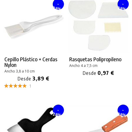
-
-
28%
28%
Cepillo Plástico + Cerdas
Rasquetas Polipropileno
Nylon
Ancho 4 a 7,5 cm
Ancho 3,8 a 10 cm
0,97 €
Desde
3,89 €
Desde
1
-
-
28%
28%