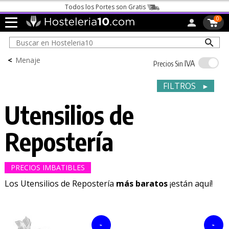
Llámanos
91 161 03 04
o
escríbenos
0
<
Menaje
IVA
Precios Sin
FILTROS
►
Utensilios de
Repostería
PRECIOS IMBATIBLES
Los Utensilios de Repostería
más baratos
¡están aquí!
-
-