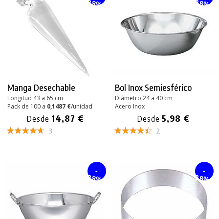
28%
28%
Manga Desechable
Bol Inox Semiesférico
Longitud 43 a 65 cm
Diámetro 24 a 40 cm
Pack de 100 a
0,1487 €
/unidad
Acero Inox
14,87 €
5,98 €
Desde
Desde
3
2
-
-
28%
28%