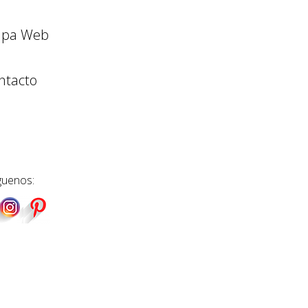
pa Web
ntacto
guenos: