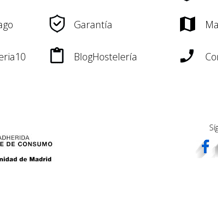
ago
Garantía
Ma
eria10
BlogHostelería
Co
Sí