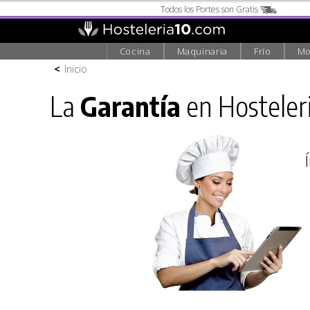
Todos los Portes son Gratis
Cocina
Maquinaria
Frío
Mo
<
Inicio
La
Garantía
en Hosteler