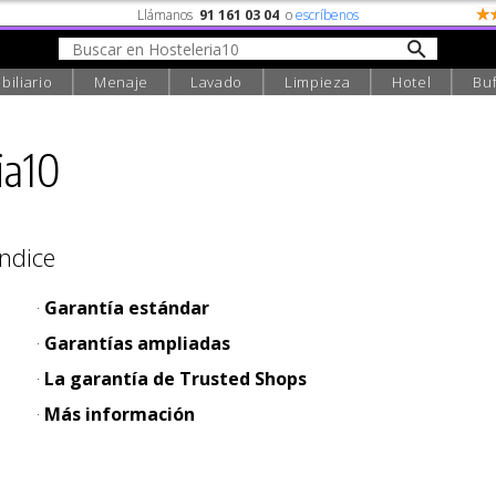
Llámanos
91 161 03 04
o
escríbenos
biliario
Menaje
Lavado
Limpieza
Hotel
Buf
ia10
Índice
Garantía estándar
Garantías ampliadas
La garantía de Trusted Shops
Más información