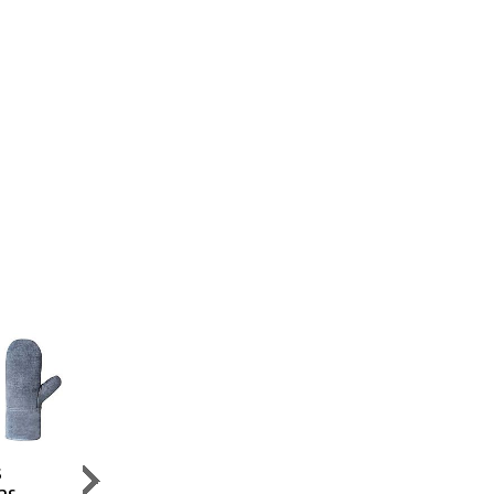
s
Fricosmos
Diversey
Bartscher
as
Manoplas
Desengrasante
Manoplas de