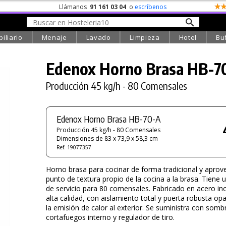
Llámanos
91 161 03 04
o
escríbenos
iliario
Menaje
Lavado
Limpieza
Hotel
Bu
Edenox Horno Brasa
HB-7
Producción 45 kg/h - 80 Comensales
Edenox Horno Brasa HB-70-A
Producción 45 kg/h - 80 Comensales
Dimensiones de 83 x 73,9 x 58,3 cm
Ref. 19077357
Horno brasa para cocinar de forma tradicional y aprov
punto de textura propio de la cocina a la brasa. Tiene
de servicio para 80 comensales. Fabricado en acero in
alta calidad, con aislamiento total y puerta robusta op
la emisión de calor al exterior. Se suministra con somb
cortafuegos interno y regulador de tiro.