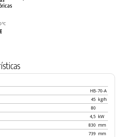
óricas
Anticalóricas
Suma Grill D9
Cocina
Ignífugas
5L
Algodón
Hasta 250 °C
Piel de Serraje y
Hornos y Planchas
0 ºC
Malla Métálica
13,92 €
42,47 €
Hasta 500 ºC
€
73,15 €
ísticas
HB-70-A
45
kg/h
80
4,5
kW
830
mm
739
mm