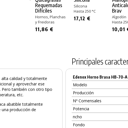
Requemadas
Antical
Silicona
Difíciles
Brav
Hasta 250 °C
Hornos, Planchas
Algodón
17,12 €
y Freidoras
Hasta 25
11,86 €
10,01 
Principales caracter
Edenox Horno Brasa HB-70-A
alta calidad y totalmente
dicional y aprovechar ese
Modelo
s. Pero también con otro tipo
Producción
eratura, etc.
Nº Comensales
aca abatible totalmente
Potencia
ne una producción de
ncho
Fondo