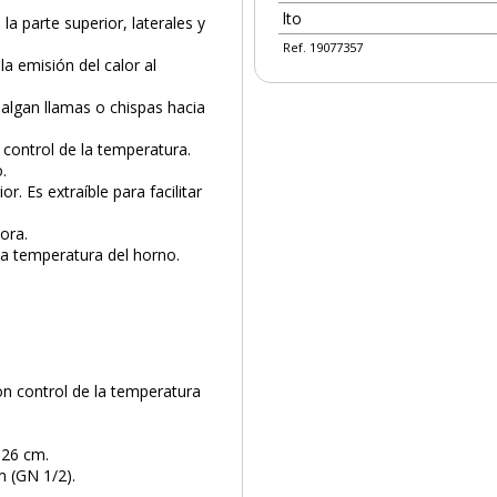
lto
la parte superior, laterales y
Ref. 19077357
la emisión del calor al
salgan llamas o chispas hacia
 control de la temperatura.
.
r. Es extraíble para facilitar
tora.
la temperatura del horno.
n control de la temperatura
 26 cm.
PRODUCTO AÑADIDO AL CARRITO
m (GN 1/2).