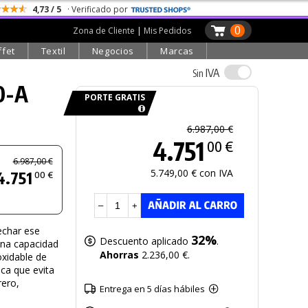
4,73 / 5
· Verificado por
0
Zona de Cliente
|
Mis Pedidos
ffet
Textil
Negocios
Marcas
IVA
Sin
0-A
PORTE GRATIS
6.987,00 €
4.751
00 €
6.987,00 €
5.749,00 € con IVA
4.751
00 €
–
+
echar ese
32%
Descuento aplicado
.
 una capacidad
Ahorras
2.236,00 €.
oxidable de
aca que evita
rero,
Entrega en 5 días hábiles