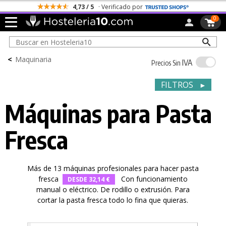
Todos los Portes son Gratis
0
<
Maquinaria
IVA
Precios Sin
FILTROS
►
Máquinas para Pasta
Fresca
Más de 13 máquinas profesionales para hacer pasta
fresca
Con funcionamiento
DESDE 32,14 €
manual o eléctrico. De rodillo o extrusión. Para
cortar la pasta fresca todo lo fina que quieras.