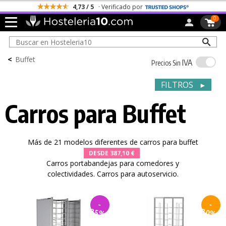
4,73 / 5
· Verificado por
0
<
Buffet
IVA
Precios Sin
FILTROS
►
Carros para Buffet
Más de 21 modelos diferentes de carros para buffet
DESDE 387,10 €
Carros portabandejas para comedores y
colectividades. Carros para autoservicio.
-
-
30%
35%