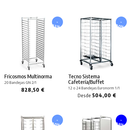
-
-
20%
23%
Fricosmos Multinorma
Tecno Sistema
Cafetería/Buffet
20 Bandejas GN 2/1
12 o 24 Bandejas Euronorm 1/1
828,50 €
504,00 €
Desde
-
-
20%
28%