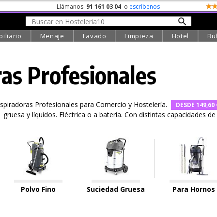
Llámanos
91 161 03 04
o
escríbenos
iliario
Menaje
Lavado
Limpieza
Hotel
Bu
as Profesionales
spiradoras Profesionales para Comercio y Hostelería.
DESDE 149,60 
gruesa y líquidos. Eléctrica o a batería. Con distintas capacidades de
Polvo Fino
Suciedad Gruesa
Para Hornos