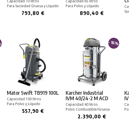
Cl
Capacidad 70 litros
Capacidad 65 litros
Para Suciedad Gruesa y Líquido
Para Polvo y Líquido
Ca
Su
793,80 €
890,40 €
%
- 16%
Mator Swift TB919 100L
Karcher Industrial
Ka
IVM 40/24-2 M ACD
I
Capacidad 100 litros
Para Polvo y Líquido
Capacidad 40 litros
Ca
Polvo Combustible/Gruesa
Po
557,90 €
2.390,00 €