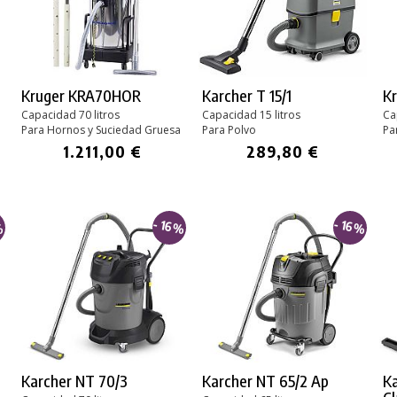
Kruger KRA70HOR
Karcher T 15/1
K
Capacidad 70 litros
Capacidad 15 litros
Ca
Para Hornos y Suciedad Gruesa
Para Polvo
Pa
1.211,00 €
289,80 €
%
- 16%
- 16%
Karcher NT 70/3
Karcher NT 65/2 Ap
K