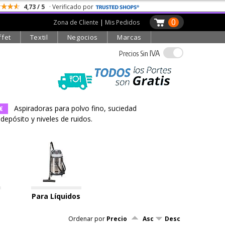
4,73 / 5
· Verificado por
0
Zona de Cliente
|
Mis Pedidos
ffet
Textil
Negocios
Marcas
IVA
Precios Sin
Aspiradoras para polvo fino, suciedad
€
 depósito y niveles de ruidos.
Para Líquidos
Ordenar por
Precio
Asc
Desc