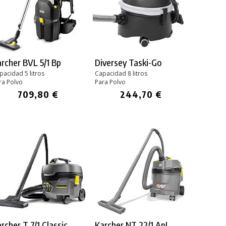
rcher BVL 5/1 Bp
Diversey Taski-Go
pacidad 5 litros
Capacidad 8 litros
ra Polvo
Para Polvo
709,80 €
244,70 €
rcher T 7/1 Classic
Karcher NT 22/1 ApL