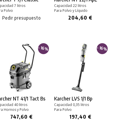
pacidad 7 litros
Capacidad 22 litros
ra Polvo
Para Polvo y Líquido
204,60 €
Pedir presupuesto
- 16%
- 16%
rcher NT 41/1 Tact Bs
Karcher
LVS 1/1 Bp
pacidad 40 litros
Capacidad 0,35 litros
ra Hornos y Polvo
Para Polvo
747,60 €
197,40 €