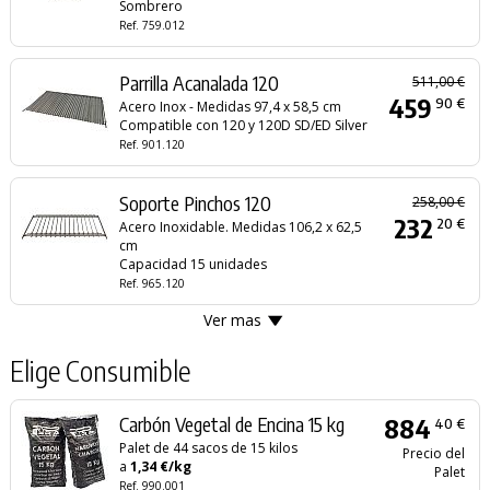
Sombrero
Ref. 759.012
Parrilla Acanalada 120
511,00 €
459
90 €
Acero Inox - Medidas 97,4 x 58,5 cm
Compatible con 120 y 120D SD/ED Silver
Ref. 901.120
Soporte Pinchos 120
258,00 €
232
20 €
Acero Inoxidable. Medidas 106,2 x 62,5
cm
Capacidad 15 unidades
Ref. 965.120
Ver mas
Elige Consumible
Carbón Vegetal de Encina 15 kg
884
40 €
Palet de 44 sacos de 15 kilos
Precio del
a
1,34 €/kg
Palet
Ref. 990.001