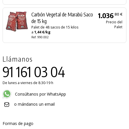
Carbón Vegetal de Marabú Saco
1.036
80 €
de 15 kg
Precio del
Palet
Palet de 48 sacos de 15 kilos
a
1,44 €/kg
Ref. 990.002
Llámanos
91 161 03 04
De lunes a viernes de 8:30-19 h
Consúltanos por WhatsApp
o mándanos un email
Formas de pago