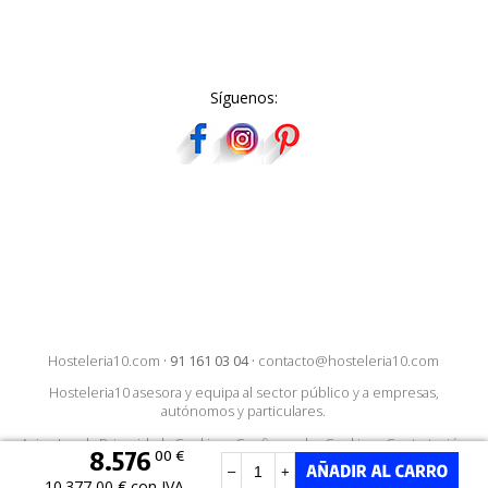
Síguenos:
Hosteleria10.com
·
91 161 03 04
·
contacto@hosteleria10.com
Hosteleria10 asesora y equipa al sector público y a empresas,
autónomos y particulares.
Aviso Legal
·
Privacidad
·
Cookies
·
Configurar las Cookies
·
Contratación
8.576
00 €
–
+
10.377,00 € con IVA