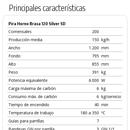
Principales características
Pira Horno Brasa 120 Silver SD
Comensales
200
Producción media
150
kg/h
Ancho
1.200
mm
Fondo
795
mm
Alto
855
mm
Peso
391
kg
Potencia equivalente
6.000
W
Carga máxima de carbón
6
kg
Consumo máx. de carbón
6
kg/servicio
Tiempo de encendido
40
min
Temperatura de trabajo
180 a 350
ºC
Guías para parrillas
7
Bandejas GN por parrilla
3
GN 1/1