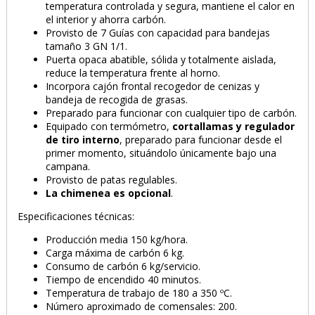
temperatura controlada y segura, mantiene el calor en
PRODUCTO AÑADIDO AL CARRITO
el interior y ahorra carbón.
Provisto de 7 Guías con capacidad para bandejas
tamaño 3 GN 1/1.
Puerta opaca abatible, sólida y totalmente aislada,
reduce la temperatura frente al horno.
Incorpora cajón frontal recogedor de cenizas y
TE PUEDE INTERESAR
bandeja de recogida de grasas.
Preparado para funcionar con cualquier tipo de carbón.
Equipado con termómetro,
cortallamas y regulador
de tiro interno
, preparado para funcionar desde el
primer momento, situándolo únicamente bajo una
campana.
Provisto de patas regulables.
La chimenea es opcional
.
Especificaciones técnicas:
Carbón Vegetal de
Carbón Vegetal de
Producción media 150 kg/hora.
Encina 15 kg
Marabú Saco de 15 kg
Carga máxima de carbón 6 kg.
Palet de 44 sacos a
Palet de 48 sacos a
Consumo de carbón 6 kg/servicio.
1,34 €
/kg
1,44 €
/kg
Tiempo de encendido 40 minutos.
884,40 €
1.036,80 €
Temperatura de trabajo de 180 a 350 ºC.
Número aproximado de comensales: 200.