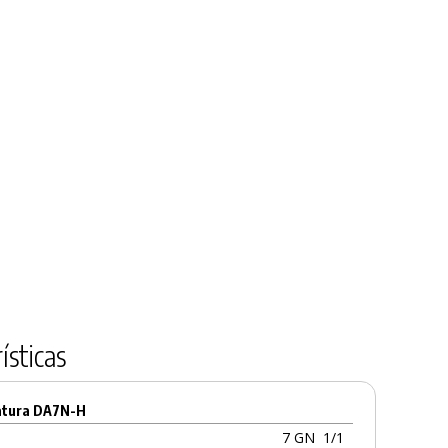
ísticas
ratura DA7N-H
7 GN
1/1