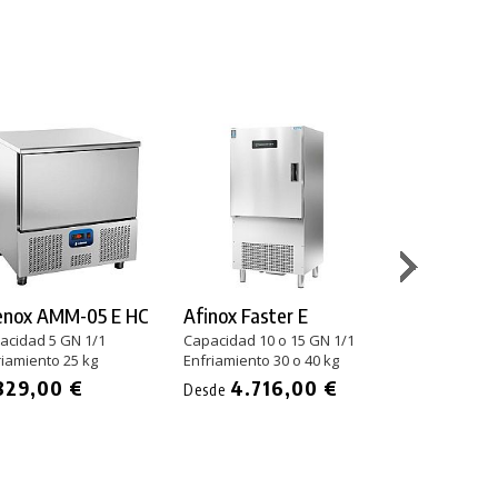
enox AMM-05 E HC
Afinox Faster E
Mychef Mych
acidad 5 GN 1/1
Capacidad 10 o 15 GN 1/1
Capacidad 5 a 
riamiento 25 kg
Enfriamiento 30 o 40 kg
Enfriamiento 18
829,00 €
4.716,00 €
4.176
Desde
Desde