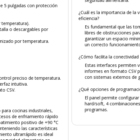
seguridad alimentaria.
 de 5 pulgadas con protección
¿Cuál es la importancia de la v
eficiencia?
r temperatura).
Es fundamental que las tom
talla o descargables por
libres de obstrucciones par
garantizar un espacio mín
timizado por temperatura.
un correcto funcionamient
PRODUCTO AÑADIDO AL CARRITO
¿Cómo facilita la conectivida
Estas interfaces permiten v
informes en formato CSV par
con sistemas externos de ge
ntrol preciso de temperatura.
rfaz intuitiva.
¿Qué opciones de programació
ato CSV.
El panel permite configura
hard/soft, 4 combinaciones
programas.
para cocinas industriales,
cesos de enfriamiento rápido
abatimiento positivo de +90 °C
nteniendo las características
iento ultrarrápido es ideal