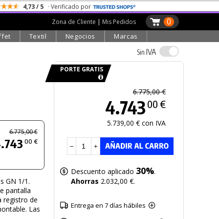
4,73 / 5
· Verificado por
0
Zona de Cliente
|
Mis Pedidos
ffet
Textil
Negocios
Marcas
IVA
Sin
PORTE GRATIS
6.775,00 €
4.743
00 €
5.739,00 € con IVA
6.775,00 €
.743
00 €
–
+
30%
Descuento aplicado
.
s GN 1/1.
Ahorras
2.032,00 €.
e pantalla
 registro de
Entrega en 7 días hábiles
ontable. Las