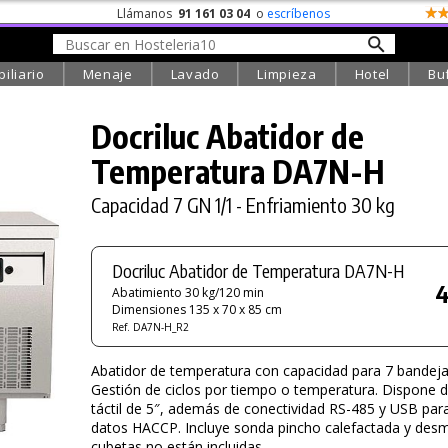
Llámanos
91 161 03 04
o
escríbenos
iliario
Menaje
Lavado
Limpieza
Hotel
Bu
Docriluc Abatidor de
Temperatura
DA7N-H
Capacidad 7 GN 1/1 - Enfriamiento 30 kg
Docriluc Abatidor de Temperatura DA7N-H
4
Abatimiento 30 kg/120 min
Dimensiones 135 x 70 x 85 cm
Ref. DA7N-H_R2
Abatidor de temperatura con capacidad para 7 bandeja
Gestión de ciclos por tiempo o temperatura. Dispone d
táctil de 5″, además de conectividad RS-485 y USB para
datos HACCP. Incluye sonda pincho calefactada y desm
cubetas no están incluidas.