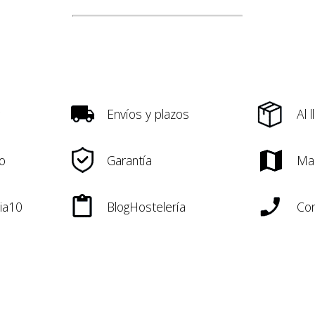
Envíos y plazos
Al 
o
Garantía
Ma
ia10
BlogHostelería
Con