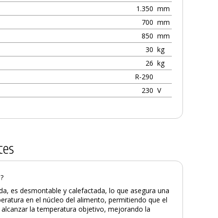
1.350
mm
700
mm
850
mm
30
kg
26
kg
R-290
230
V
tes
a?
ida, es desmontable y calefactada, lo que asegura una
eratura en el núcleo del alimento, permitiendo que el
l alcanzar la temperatura objetivo, mejorando la