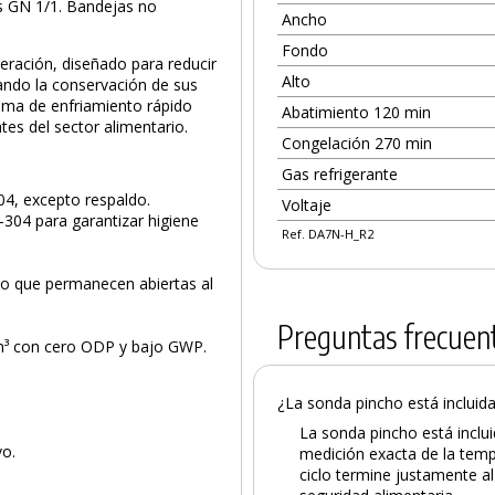
s GN 1/1. Bandejas no
Ancho
Fondo
eración, diseñado para reducir
Alto
ando la conservación de sus
stema de enfriamiento rápido
Abatimiento 120 min
es del sector alimentario.
Congelación 270 min
Gas refrigerante
04, excepto respaldo.
Voltaje
-304 para garantizar higiene
Ref. DA7N-H_R2
co que permanecen abiertas al
Preguntas frecuen
/m³ con cero ODP y bajo GWP.
¿La sonda pincho está incluid
La sonda pincho está inclu
vo.
medición exacta de la temp
ciclo termine justamente a