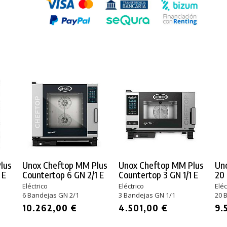
lus
Unox Cheftop MM Plus
Unox Cheftop MM Plus
Uno
 E
Countertop 6 GN 2/1 E
Countertop 3 GN 1/1 E
20 
PRODUCTO AÑADIDO AL CARRITO
Eléctrico
Eléctrico
Eléc
6 Bandejas GN 2/1
3 Bandejas GN 1/1
20 
10.262,00 €
4.501,00 €
9.