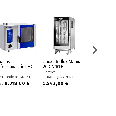
pagas
Unox Cheflux Manual
Unox Cheft
fessional Line HG
20 GN 1/1 E
Big Plus 20 
s
Eléctrico
Eléctrico
 24 Bandejas GN 1/1
20 Bandejas GN 1/1
20 Bandejas GN
8.918,00 €
9.542,00 €
22.342,00
sde