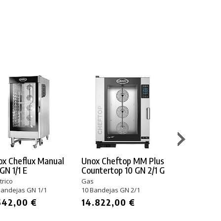
x Cheflux Manual
Unox Cheftop MM Plus
Unox Cheflu
GN 1/1 E
Countertop 10 GN 2/1 G
5 GN 1/1 E
trico
Gas
Eléctrico
Bandejas GN 1/1
10 Bandejas GN 2/1
5 Bandejas GN 
542,00 €
14.822,00 €
3.021,00 