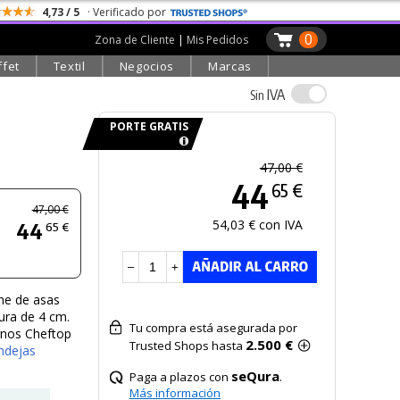
4,73 / 5
· Verificado por
0
Zona de Cliente
|
Mis Pedidos
ffet
Textil
Negocios
Marcas
IVA
Sin
PORTE GRATIS
47,00 €
44
65 €
47,00 €
54,03 € con IVA
44
65 €
–
+
one de asas
ura de 4 cm.
Tu compra está asegurada por
rnos Cheftop
2.500 €
Trusted Shops hasta
ndejas
seQura
Paga a plazos con
.
Más información