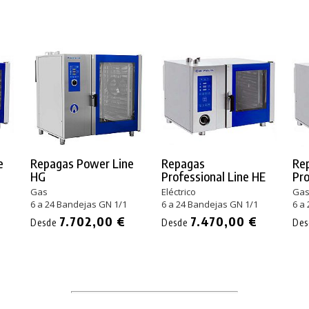
e
Repagas Power Line
Repagas
Re
HG
Professional Line HE
Pro
Gas
Eléctrico
Ga
6 a 24 Bandejas GN 1/1
6 a 24 Bandejas GN 1/1
6 a
7.702,00 €
7.470,00 €
Desde
Desde
De