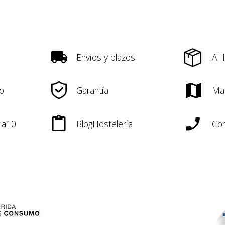
Envíos y plazos
Al 
o
Garantía
Ma
ia10
BlogHostelería
Con