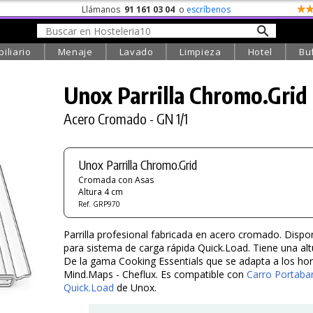
Llámanos
91 161 03 04
o
escríbenos
iliario
Menaje
Lavado
Limpieza
Hotel
Bu
Unox Parrilla
Chromo.Grid
Acero Cromado - GN 1/1
Unox Parrilla Chromo.Grid
Cromada con Asas
Altura 4 cm
Ref. GRP970
Parrilla profesional fabricada en acero cromado. Disp
para sistema de carga rápida Quick.Load. Tiene una alt
De la gama Cooking Essentials que se adapta a los ho
Mind.Maps - Cheflux. Es compatible con
Carro Portaba
Quick.Load
de Unox.