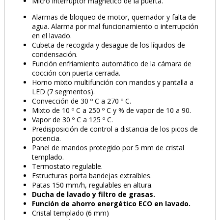
Micro interruptor magnético de la puerta.
Alarmas de bloqueo de motor, quemador y falta de
agua. Alarma por mal funcionamiento o interrupción
en el lavado.
TE PUEDE INTERESAR
Cubeta de recogida y desagüe de los líquidos de
condensación.
Función enfriamiento automático de la cámara de
cocción con puerta cerrada.
Horno mixto multifunción con mandos y pantalla a
LED (7 segmentos).
Convección de 30 º C a 270 º C.
Mixto de 10 º C a 250 º C y % de vapor de 10 a 90.
Vapor de 30 º C a 125 º C.
Predisposición de control a distancia de los picos de
Parrilla para 8 Pollos
Parrilla para 10 Pollos
potencia.
GN 1/1
GN 1/1
Panel de mandos protegido por 5 mm de cristal
templado.
Medidas 53 x 32,5 cm
Medidas 53 x 32,5 cm
Termostato regulable.
62,46 €
66,02 €
Estructuras porta bandejas extraíbles.
Patas 150 mm/h, regulables en altura.
Ducha de lavado y filtro de grasas.
Función de ahorro energético ECO en lavado.
Cristal templado (6 mm)