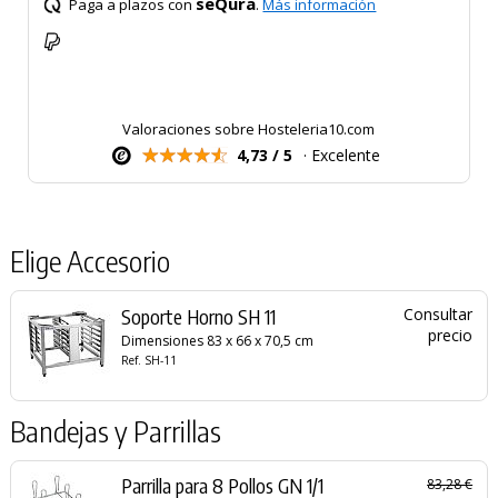
seQura
Paga a plazos con
.
Más información
Valoraciones sobre Hosteleria10.com
4,73 / 5
· Excelente
Elige Accesorio
Soporte Horno SH 11
Consultar
precio
Dimensiones 83 x 66 x 70,5 cm
Ref. SH-11
Bandejas y Parrillas
Parrilla para 8 Pollos GN 1/1
83,28 €