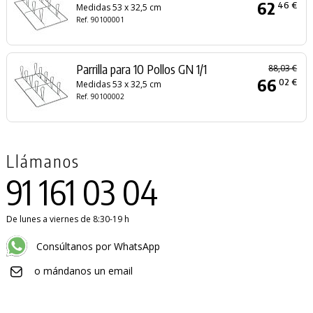
62
46 €
Medidas 53 x 32,5 cm
Ref. 90100001
Parrilla para 10 Pollos GN 1/1
88,03 €
66
02 €
Medidas 53 x 32,5 cm
Ref. 90100002
Llámanos
91 161 03 04
De lunes a viernes de 8:30-19 h
Consúltanos por WhatsApp
o mándanos un email