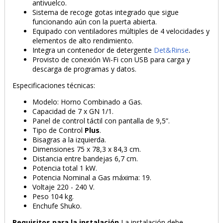
antivuelco.
Sistema de recoge gotas integrado que sigue
funcionando aún con la puerta abierta.
Equipado con ventiladores múltiples de 4 velocidades y
elementos de alto rendimiento.
Integra un contenedor de detergente
Det&Rinse
.
Provisto de conexión Wi-Fi con USB para carga y
descarga de programas y datos.
Especificaciones técnicas:
Modelo: Horno Combinado a Gas.
Capacidad de 7 x GN 1/1.
Panel de control táctil con pantalla de 9,5”.
Tipo de Control
Plus
.
Bisagras a la izquierda.
Dimensiones 75 x 78,3 x 84,3 cm.
Distancia entre bandejas 6,7 cm.
Potencia total 1 kW.
Potencia Nominal a Gas máxima: 19.
Voltaje 220 - 240 V.
Peso 104 kg.
Enchufe Shuko.
Requisitos para la instalación
La instalación debe