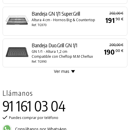
Bandeja GN 1/1 Super.Grill
202,00 €
191
90 €
Altura 4 cm - Hornos Big & Countertop
Ref. TG970
Bandeja Duo.Grill GN 1/1
200,00 €
190
00 €
GN 1/1 - Altura 1,2 cm
Compatible con Cheftop M.M Cheflux
Ref. TG990
Ver mas
Llámanos
91 161 03 04
Puedes comprar por teléfono
Consúltanos por WhatsApp