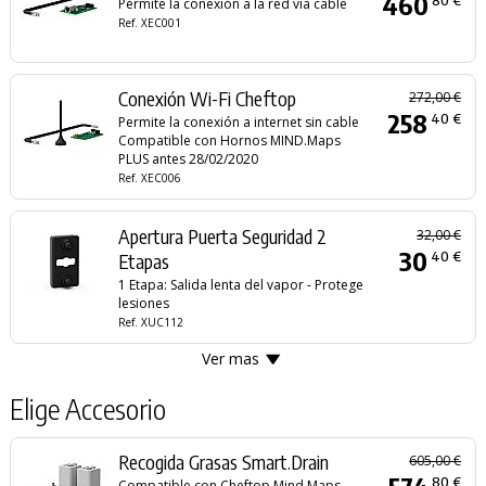
460
Permite la conexión a la red vía cable
Ref. XEC001
Conexión Wi-Fi Cheftop
272,00 €
258
40 €
Permite la conexión a internet sin cable
Compatible con Hornos MIND.Maps
PLUS antes 28/02/2020
Ref. XEC006
Apertura Puerta Seguridad 2
32,00 €
30
40 €
Etapas
1 Etapa: Salida lenta del vapor - Protege
lesiones
Ref. XUC112
Ver mas
Elige Accesorio
Recogida Grasas Smart.Drain
605,00 €
80 €
Compatible con Cheftop Mind.Maps