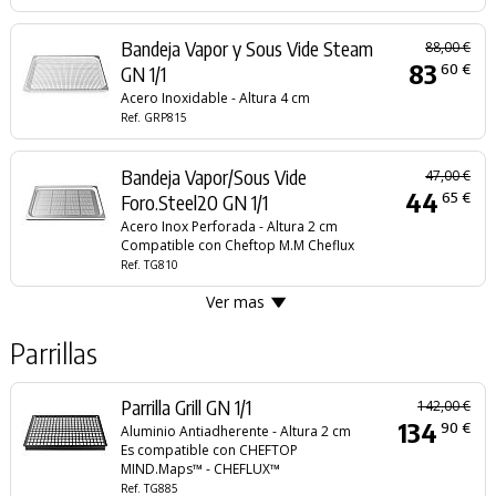
Bandeja Vapor y Sous Vide Steam
88,00 €
83
60 €
GN 1/1
Acero Inoxidable - Altura 4 cm
Ref. GRP815
Bandeja Vapor/Sous Vide
47,00 €
44
65 €
Foro.Steel20 GN 1/1
Acero Inox Perforada - Altura 2 cm
Compatible con Cheftop M.M Cheflux
Ref. TG810
Ver mas
Parrillas
Parrilla Grill GN 1/1
142,00 €
134
90 €
Aluminio Antiadherente - Altura 2 cm
Es compatible con CHEFTOP
MIND.Maps™ - CHEFLUX™
Ref. TG885