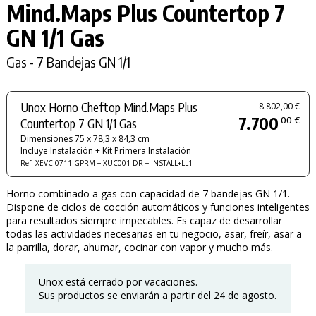
Mind.Maps Plus Countertop 7
GN 1/1 Gas
Gas - 7 Bandejas GN 1/1
Unox Horno Cheftop Mind.Maps Plus
8.802,00 €
7.700
00 €
Countertop 7 GN 1/1 Gas
Dimensiones 75 x 78,3 x 84,3 cm
Incluye Instalación + Kit Primera Instalación
Ref. XEVC-0711-GPRM + XUC001-DR + INSTALL+LL1
Horno combinado a gas con capacidad de 7 bandejas GN 1/1.
Dispone de ciclos de cocción automáticos y funciones inteligentes
para resultados siempre impecables. Es capaz de desarrollar
todas las actividades necesarias en tu negocio, asar, freír, asar a
la parrilla, dorar, ahumar, cocinar con vapor y mucho más.
Unox está cerrado por vacaciones.
Sus productos se enviarán a partir del 24 de agosto.