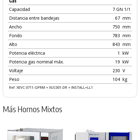
Gas
Capacidad
7 GN 1/1
Distancia entre bandejas
67
mm
Ancho
750
mm
Fondo
783
mm
Alto
843
mm
Potencia eléctrica
1
kW
Potencia gas nominal máx.
19
kW
Voltaje
230
V
Peso
104
kg
Ref. XEVC-0711-GPRM + XUC001-DR + INSTALL+LL1
Más Hornos Mixtos