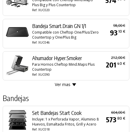
574
Plus Big y Plus Countertop
Ref. XUC020
Bandeja Smart.Drain GN 1/1
98,00 €
93
10 €
Compatible con Cheftop One/Plus/Zero
Countertop y One/Plus Big
Ref. XUC046
Ahumador Hyper.Smoker
212,00 €
201
40 €
Para Hornos Cheftop Mind.Maps Plus
Countertop
Ref. XUC090
Ver mas
Bandejas
Set Bandejas Start Cook
604,00 €
573
80 €
Incluye: 1 x Perforada Vapor, Aluminio 8
Huevos, Esmaltada Fritos, Grill y Acero
Ref. XUC018