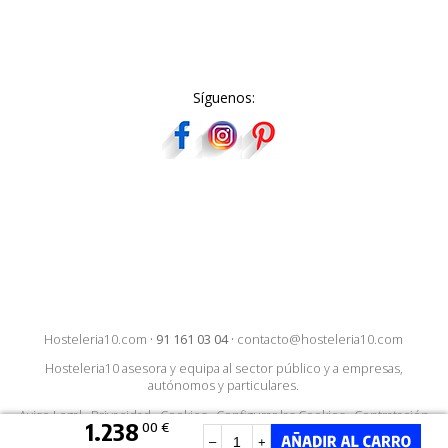
Síguenos:
Hosteleria10.com
·
91 161 03 04
·
contacto@hosteleria10.com
Hosteleria10 asesora y equipa al sector público y a empresas,
autónomos y particulares.
Aviso Legal
·
Privacidad
·
Cookies
·
Configurar las Cookies
·
Contratación
1.238
00 €
–
+