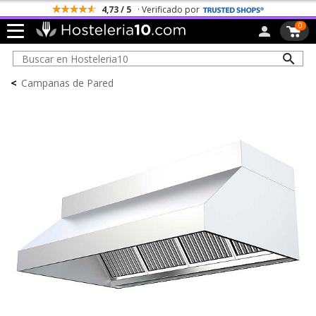
4,73 / 5
· Verificado por
0
<
Campanas de Pared