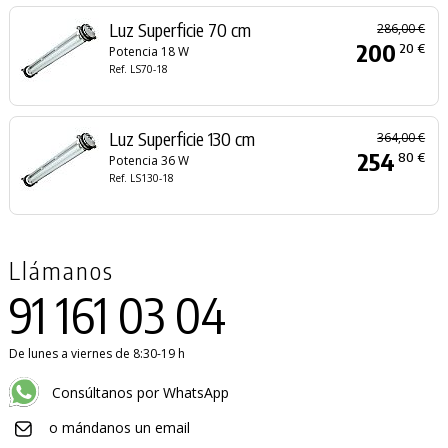
Luz Superficie 70 cm
286,00 €
200
20 €
Potencia 18 W
Ref. LS70-18
Luz Superficie 130 cm
364,00 €
254
80 €
Potencia 36 W
Ref. LS130-18
Llámanos
91 161 03 04
De lunes a viernes de 8:30-19 h
Consúltanos por WhatsApp
o mándanos un email