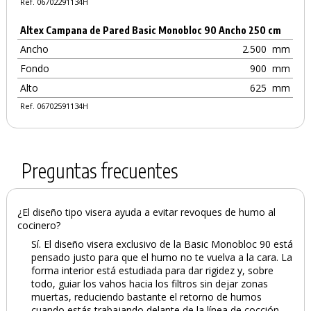
Ref. 06702291134H
Altex Campana de Pared Basic Monobloc 90 Ancho 250 cm
Ancho
2.500
mm
Fondo
900
mm
Alto
625
mm
Ref. 06702591134H
Preguntas frecuentes
¿El diseño tipo visera ayuda a evitar revoques de humo al
cocinero?
Sí. El diseño visera exclusivo de la Basic Monobloc 90 está
pensado justo para que el humo no te vuelva a la cara. La
forma interior está estudiada para dar rigidez y, sobre
todo, guiar los vahos hacia los filtros sin dejar zonas
muertas, reduciendo bastante el retorno de humos
cuando estás trabajando delante de la línea de cocción.