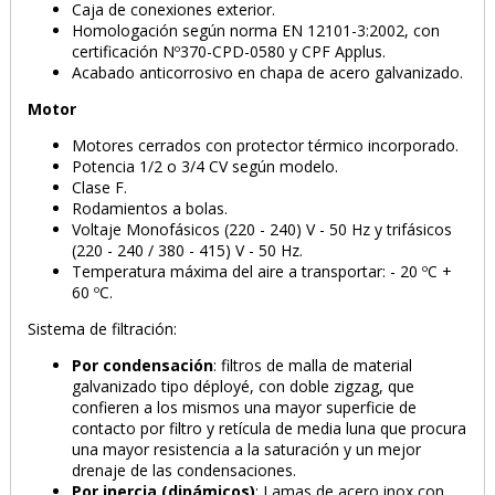
Caja de conexiones exterior.
Homologación según norma EN 12101-3:2002, con
certificación Nº370-CPD-0580 y CPF Applus.
Acabado anticorrosivo en chapa de acero galvanizado.
Motor
Motores cerrados con protector térmico incorporado.
Potencia 1/2 o 3/4 CV según modelo.
Clase F.
Rodamientos a bolas.
Voltaje Monofásicos (220 - 240) V - 50 Hz y trifásicos
(220 - 240 / 380 - 415) V - 50 Hz.
Temperatura máxima del aire a transportar: - 20 ºC +
60 ºC.
Sistema de filtración:
PRODUCTO AÑADIDO AL CARRITO
Por condensación
: filtros de malla de material
galvanizado tipo déployé, con doble zigzag, que
confieren a los mismos una mayor superficie de
contacto por filtro y retícula de media luna que procura
una mayor resistencia a la saturación y un mejor
drenaje de las condensaciones.
Por inercia (dinámicos)
: Lamas de acero inox con