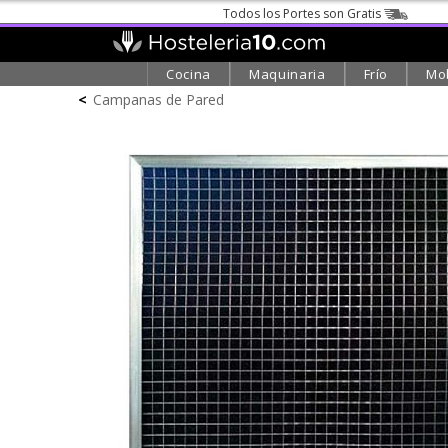
Todos los Portes son Gratis
Cocina
Maquinaria
Frío
Mob
<
Campanas de Pared