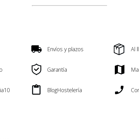
Envíos y plazos
Al 
o
Garantía
Ma
ia10
BlogHostelería
Con