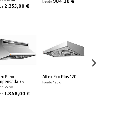
904,30 €
Desde
2.355,00 €
1.309
sde
Desde
ex Plein
Altex Eco Plus 120
Altex Eco Pl
mpensada 75
Monobloc 75
Fondo 120 cm
do 75 cm
Fondo 75 cm
1.848,00 €
sde