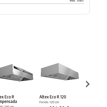
490
mm
ex Eco R
Altex Eco R 120
Altex Eco R
mpensada
Compensad
Fondo 120 cm
do 240 cm
Fondo 120 cm