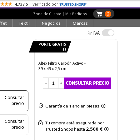
4,73 / 5
· Verificado por
0
Zona de Cliente
|
Mis Pedidos
ffet
Textil
Negocios
Marcas
IVA
Sin
PORTE GRATIS
Altex Filtro Carbón Activo -
39 x 49 x 2,5 cm
–
+
Consultar
precio
Garantía de 1 año en piezas
Consultar
Tu compra está asegurada por
precio
2.500 €
Trusted Shops hasta