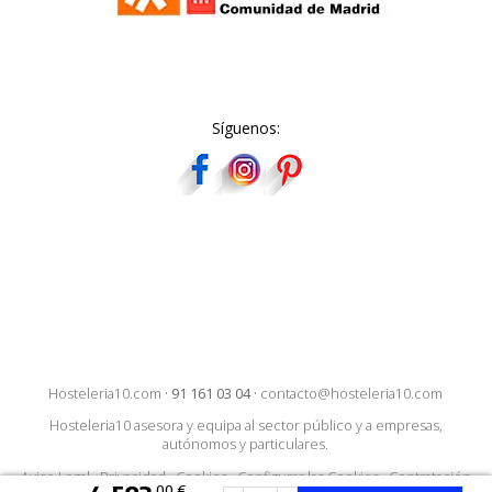
Síguenos:
Hosteleria10.com
·
91 161 03 04
·
contacto@hosteleria10.com
Hosteleria10 asesora y equipa al sector público y a empresas,
autónomos y particulares.
Aviso Legal
·
Privacidad
·
Cookies
·
Configurar las Cookies
·
Contratación
00 €