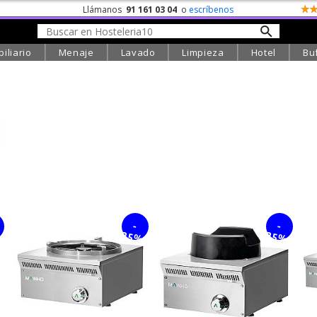
Llámanos
91 161 03 04
o
escríbenos
iliario
Menaje
Lavado
Limpieza
Hotel
Bu
-
-
%
25%
25%