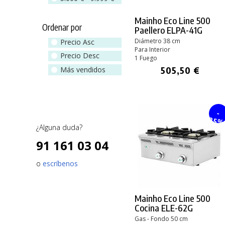
Mainho Eco Line 500
Ordenar por
Paellero ELPA-41G
Diámetro 38 cm
Precio Asc
Para Interior
Precio Desc
1 Fuego
505,50 €
Más vendidos
-
25
¿Alguna duda?
91 161 03 04
o
escríbenos
Mainho Eco Line 500
Cocina ELE-62G
Gas - Fondo 50 cm