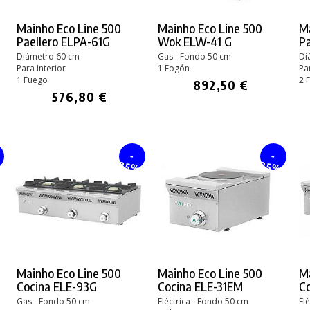
Mainho Eco Line 500
Mainho Eco Line 500
Ma
Paellero ELPA-61G
Wok ELW-41 G
P
Diámetro 60 cm
Gas - Fondo 50 cm
Di
Para Interior
1 Fogón
Pa
1 Fuego
2 
892,50 €
576,80 €
-
-
%
25%
25%
Mainho Eco Line 500
Mainho Eco Line 500
Ma
Cocina ELE-93G
Cocina ELE-31EM
C
Gas - Fondo 50 cm
Eléctrica - Fondo 50 cm
El