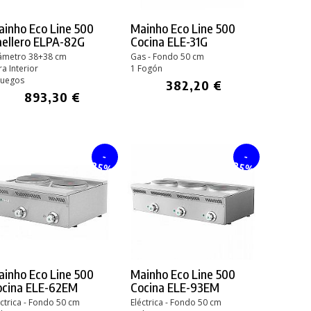
inho Eco Line 500
Mainho Eco Line 500
aellero ELPA-82G
Cocina ELE-31G
ámetro 38+38 cm
Gas - Fondo 50 cm
ra Interior
1 Fogón
Fuegos
382,20 €
893,30 €
-
-
25%
25%
inho Eco Line 500
Mainho Eco Line 500
ocina ELE-62EM
Cocina ELE-93EM
éctrica - Fondo 50 cm
Eléctrica - Fondo 50 cm