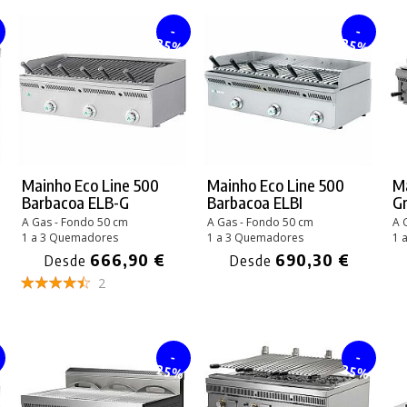
-
-
%
25%
25%
Mainho Eco Line 500
Mainho Eco Line 500
M
Barbacoa ELB-G
Barbacoa ELBI
Gr
A Gas - Fondo 50 cm
A Gas - Fondo 50 cm
A 
1 a 3 Quemadores
1 a 3 Quemadores
1 
666,90 €
690,30 €
Desde
Desde
2
-
-
%
25%
25%