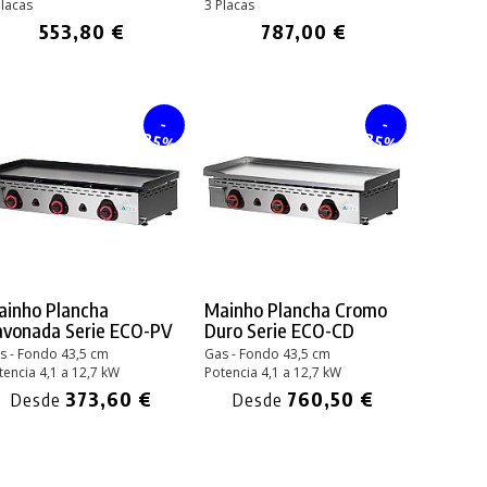
Placas
3 Placas
553,80 €
787,00 €
-
-
25%
25%
ainho Plancha
Mainho Plancha Cromo
avonada Serie ECO-PV
Duro Serie ECO-CD
s - Fondo 43,5 cm
Gas - Fondo 43,5 cm
tencia 4,1 a 12,7 kW
Potencia 4,1 a 12,7 kW
373,60 €
760,50 €
Desde
Desde