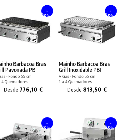
-
-
25%
25%
ainho Barbacoa Bras
Mainho Barbacoa Bras
ill Pavonada PB
Grill Inoxidable PBI
Gas - Fondo 55 cm
A Gas - Fondo 55 cm
a 4 Quemadores
1 a 4 Quemadores
776,10 €
813,50 €
Desde
Desde
-
-
25%
25%