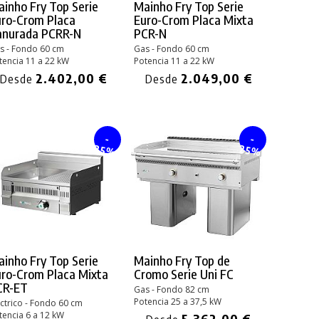
inho Fry Top Serie
Mainho Fry Top Serie
uro-Crom Placa
Euro-Crom Placa Mixta
anurada PCRR-N
PCR-N
s - Fondo 60 cm
Gas - Fondo 60 cm
tencia 11 a 22 kW
Potencia 11 a 22 kW
2.402,00 €
2.049,00 €
Desde
Desde
-
-
25%
25%
inho Fry Top Serie
Mainho Fry Top de
ro-Crom Placa Mixta
Cromo Serie Uni FC
CR-ET
Gas - Fondo 82 cm
Potencia 25 a 37,5 kW
éctrico - Fondo 60 cm
tencia 6 a 12 kW
5.362,00 €