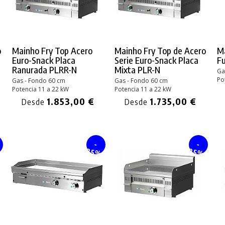
o
Mainho Fry Top Acero
Mainho Fry Top de Acero
Ma
Euro-Snack Placa
Serie Euro-Snack Placa
Fu
Ranurada PLRR-N
Mixta PLR-N
Ga
Po
Gas - Fondo 60 cm
Gas - Fondo 60 cm
Potencia 11 a 22 kW
Potencia 11 a 22 kW
1.853,00 €
1.735,00 €
Desde
Desde
-
-
%
25%
25%
PRODUCTO AÑADIDO AL CARRITO