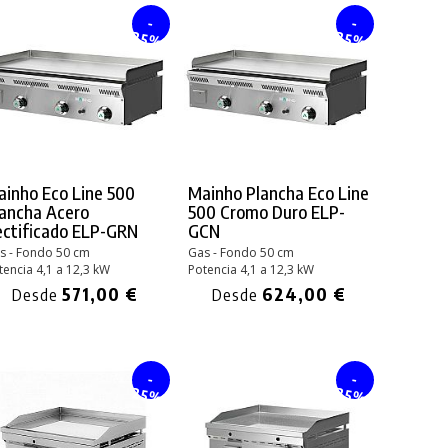
-
-
25%
25%
inho Eco Line 500
Mainho Plancha Eco Line
lancha Acero
500 Cromo Duro ELP-
ectificado ELP-GRN
GCN
s - Fondo 50 cm
Gas - Fondo 50 cm
tencia 4,1 a 12,3 kW
Potencia 4,1 a 12,3 kW
571,00 €
624,00 €
Desde
Desde
-
-
25%
25%