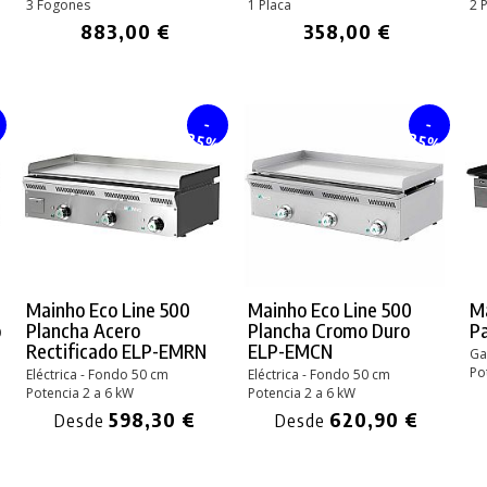
3 Fogones
1 Placa
2 
883,00 €
358,00 €
-
-
%
25%
25%
Mainho Eco Line 500
Mainho Eco Line 500
M
o
Plancha Acero
Plancha Cromo Duro
P
Rectificado ELP-EMRN
ELP-EMCN
Ga
Po
Eléctrica - Fondo 50 cm
Eléctrica - Fondo 50 cm
Potencia 2 a 6 kW
Potencia 2 a 6 kW
598,30 €
620,90 €
Desde
Desde