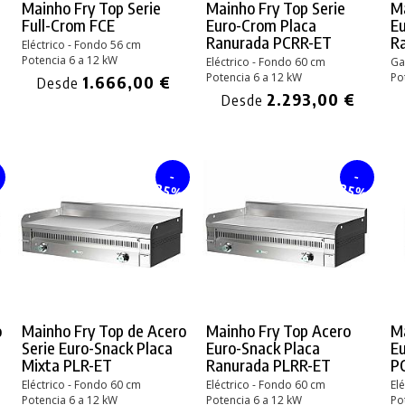
Mainho Fry Top Serie
Mainho Fry Top Serie
Ma
Full-Crom FCE
Euro-Crom Placa
E
Ranurada PCRR-ET
R
Eléctrico - Fondo 56 cm
Potencia 6 a 12 kW
Eléctrico - Fondo 60 cm
Ga
Potencia 6 a 12 kW
Po
1.666,00 €
Desde
2.293,00 €
Desde
-
-
%
25%
25%
o
Mainho Fry Top de Acero
Mainho Fry Top Acero
Ma
Serie Euro-Snack Placa
Euro-Snack Placa
Eu
Mixta PLR-ET
Ranurada PLRR-ET
P
Eléctrico - Fondo 60 cm
Eléctrico - Fondo 60 cm
El
Potencia 6 a 12 kW
Potencia 6 a 12 kW
Po