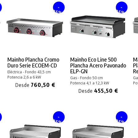
-
-
%
25%
25%
Mainho Plancha Cromo
Mainho Eco Line 500
Ma
Duro Serie ECOEM-CD
Plancha Acero Pavonado
P
ELP-GN
R
Eléctrica - Fondo 43,5 cm
Potencia 2,6 a 6 kW
Gas - Fondo 50 cm
Ga
Potencia 4,1 a 12,3 kW
Po
760,50 €
Desde
455,50 €
Desde
-
-
%
25%
25%