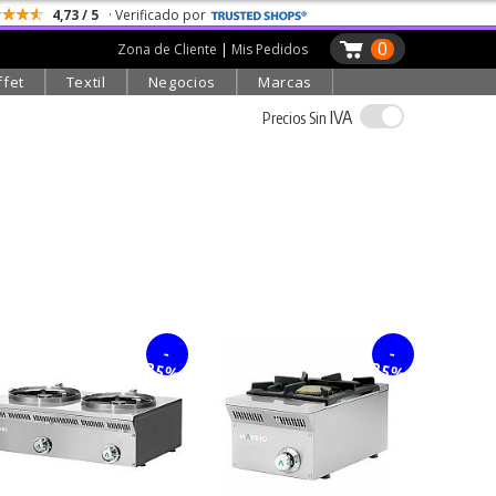
4,73 / 5
· Verificado por
0
Zona de Cliente
|
Mis Pedidos
ffet
Textil
Negocios
Marcas
IVA
Precios Sin
-
-
25%
25%