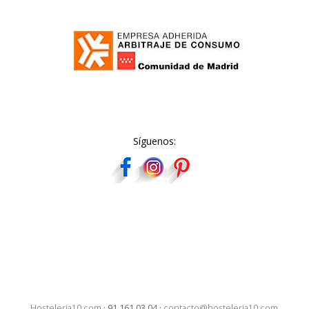
Síguenos:
Hosteleria10.com
·
91 161 03 04
·
contacto@hosteleria10.com