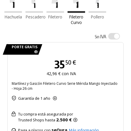
Hachuela
Pescadero
Filetero
Filetero
Pollero
Curvo
IVA
Sin
PORTE GRATIS
35
50 €
42,96 € con IVA
Martínez y Gascón Filetero Curvo Serie Mérida Mango Inyectado
- Hoja 26 cm
Garantía de 1 año
Tu compra está asegurada por
2.500 €
Trusted Shops hasta
seQura
Paga a plazos con
.
Más información