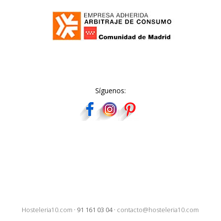
Síguenos:
Hosteleria10.com
·
91 161 03 04
·
contacto@hosteleria10.com