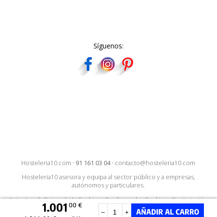
Síguenos:
Hosteleria10.com
·
91 161 03 04
·
contacto@hosteleria10.com
Hosteleria10 asesora y equipa al sector público y a empresas,
autónomos y particulares.
Aviso Legal
·
Privacidad
·
Cookies
·
Configurar las Cookies
·
Contratación
1.001
00 €
–
+