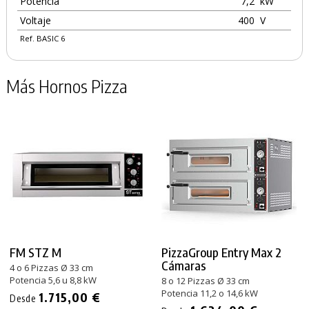
Potencia
7,2
kW
Voltaje
400
V
Ref. BASIC 6
Más Hornos Pizza
FM STZ M
PizzaGroup Entry Max 2
Cámaras
4 o 6 Pizzas Ø 33 cm
Potencia 5,6 u 8,8 kW
8 o 12 Pizzas Ø 33 cm
Potencia 11,2 o 14,6 kW
1.715,00 €
Desde