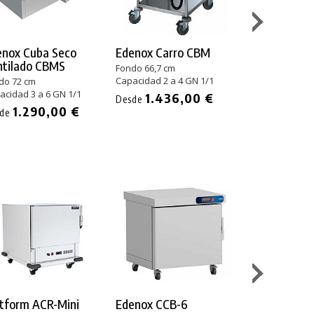
enox Cuba Seco
Edenox Carro CBM
Edenox BMS
ntilado CBMS
Fondo 66,7 cm
Fondo 60 cm
Capacidad 2 a 4 GN 1/1
Capacidad 3 a 
do 72 cm
acidad 3 a 6 GN 1/1
1.436,00 €
1.217
Desde
Desde
1.290,00 €
sde
tform ACR-Mini
Edenox CCB-6
Eratos Contr