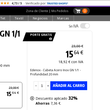
4,73 / 5
· Verificado por
0
Zona de Cliente
|
Mis Pedidos
ffet
Textil
Negocios
Marcas
IVA
Sin
GN 1/1
PORTE GRATIS
23,00 €
15
64 €
18,92 € con IVA
00 mm
Edenox - Cubeta Acero Inox GN 1/1 -
Profundidad 20 mm
–
+
23,00 €
15
64 €
32%
Descuento aplicado
.
Ahorras
7,36 €.