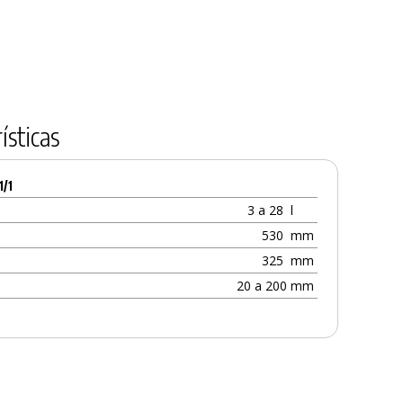
ísticas
1/1
3 a 28
l
530
mm
325
mm
20 a 200 mm