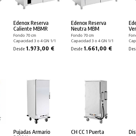
Edenox Reserva
Edenox Reserva
Ed
Caliente MBMR
Neutra MBM
Ve
Fondo 70 cm
Fondo 70 cm
Fon
Capacidad 3 o 4 GN 1/1
Capacidad 3 o 4 GN 1/1
Cap
1.973,00 €
1.661,00 €
Desde
Desde
De
Pujadas Armario
CH CC 1 Puerta
Dis