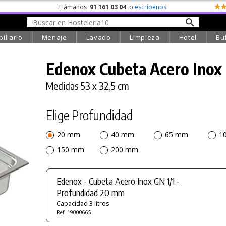
Llámanos
91 161 03 04
o
escríbenos
iliario
Menaje
Lavado
Limpieza
Hotel
Bu
Edenox Cubeta Acero Inox 
Medidas 53 x 32,5 cm
Elige Profundidad
20 mm
40 mm
65 mm
1
150 mm
200 mm
Edenox - Cubeta Acero Inox GN 1/1 -
Profundidad 20 mm
Capacidad 3 litros
Ref. 19000665