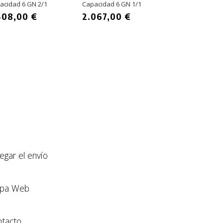
Humedad CH
acidad 6 GN 2/1
Capacidad 6 GN 1/1
GN2/1-G
408,00 €
2.067,00 €
Capacidad 20 G
3.235,00 
llegar el envío
pa Web
tacto