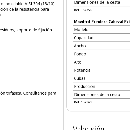
Dimensiones de la cesta
ro inoxidable AISI 304 (18/10).
ión de la resistencia para
Ref. 157356
r.
Movilfrit Freidora Cabezal Ext
Modelo
esiduos, soporte de fijación
Capacidad
Ancho
Fondo
Alto
Potencia
Cubas
Producción
ón trifásica. Consúltenos para
Dimensiones de la cesta
Ref. 157340
PRODUCTO AÑADIDO AL CARRITO
Valoración