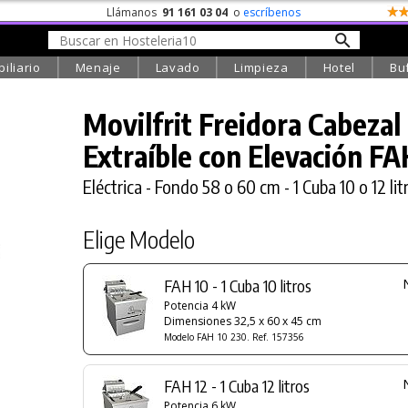
Llámanos
91 161 03 04
o
escríbenos
iliario
Menaje
Lavado
Limpieza
Hotel
Bu
Movilfrit Freidora Cabezal
Extraíble con Elevación F
Eléctrica - Fondo 58 o 60 cm - 1 Cuba 10 o 12 lit
Elige Modelo
FAH 10 - 1 Cuba 10 litros
Potencia 4 kW
Dimensiones 32,5 x 60 x 45 cm
Modelo FAH 10 230. Ref. 157356
FAH 12 - 1 Cuba 12 litros
Potencia 6 kW