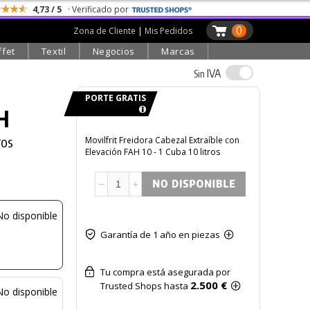
4,73 / 5
· Verificado por
0
Zona de Cliente
|
Mis Pedidos
ffet
Textil
Negocios
Marcas
IVA
Sin
PORTE GRATIS
AH
ros
Movilfrit Freidora Cabezal Extraíble con
Elevación FAH 10 - 1 Cuba 10 litros
–
+
No disponible
Garantía de 1 año en piezas
Tu compra está asegurada por
2.500 €
Trusted Shops hasta
No disponible