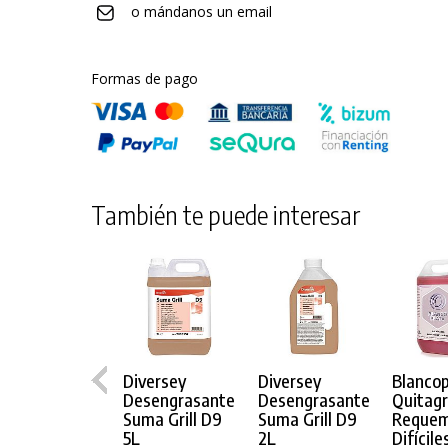
o mándanos un email
Formas de pago
También te puede interesar
Diversey
Diversey
Blancop
Desengrasante
Desengrasante
Quitag
Suma Grill D9
Suma Grill D9
Reque
5L
2L
Difícile