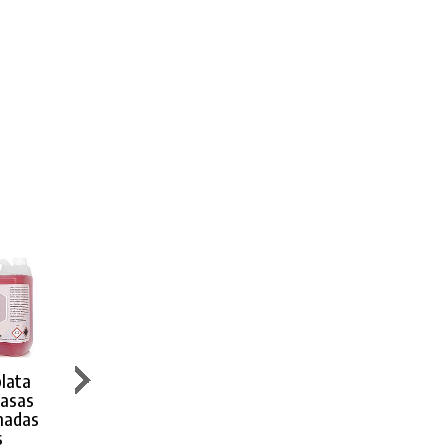
lata
Cif Limpiador
Diversey
Diversey
rasas
Hornos
Limpiador
Detergente
madas
y Planchas
Hornos y
Suma Grill HI-
s
Parrillas
Temp D9.8
Hornos y Planchas