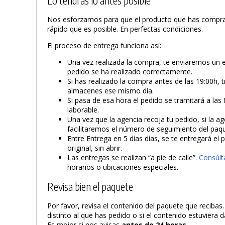
Lo tendrás lo antes posible
Nos esforzamos para que el producto que has compra
rápido que es posible. En perfectas condiciones.
El proceso de entrega funciona así:
Una vez realizada la compra, te enviaremos un 
pedido se ha realizado correctamente.
Si has realizado la compra antes de las 19:00h, 
almacenes ese mismo día.
Si pasa de esa hora el pedido se tramitará a las 
laborable.
Una vez que la agencia recoja tu pedido, si la ag
facilitaremos el número de seguimiento del paq
Entre Entrega en 5 días días, se te entregará el
original, sin abrir.
Las entregas se realizan “a pie de calle”.
Consúlt
horarios o ubicaciones especiales.
Revisa bien el paquete
Por favor, revisa el contenido del paquete que recibas
distinto al que has pedido o si el contenido estuviera
Es mejor si nos avisas
antes de 24 horas
.