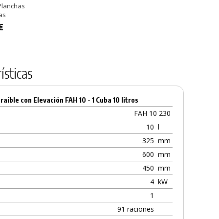
Contenido 750 ml
Planchas
Hornos y Parrillas
Hornos y Planc
as
Contenido 500 ml
5,74 €
30,44 €
€
9,38 €
ísticas
raíble con Elevación FAH 10 - 1 Cuba 10 litros
FAH 10 230
10
l
325
mm
600
mm
450
mm
4
kW
1
91 raciones