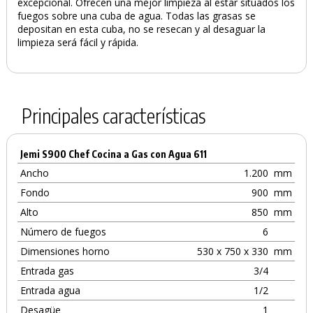
excepcional. Ofrecen una mejor limpieza al estar situados los
fuegos sobre una cuba de agua. Todas las grasas se
depositan en esta cuba, no se resecan y al desaguar la
limpieza será fácil y rápida.
Principales características
Jemi S900 Chef Cocina a Gas con Agua 611
Ancho
1.200
mm
Fondo
900
mm
Alto
850
mm
Número de fuegos
6
Dimensiones horno
530 x 750 x 330
mm
Entrada gas
3/4
Entrada agua
1/2
Desagüe
1