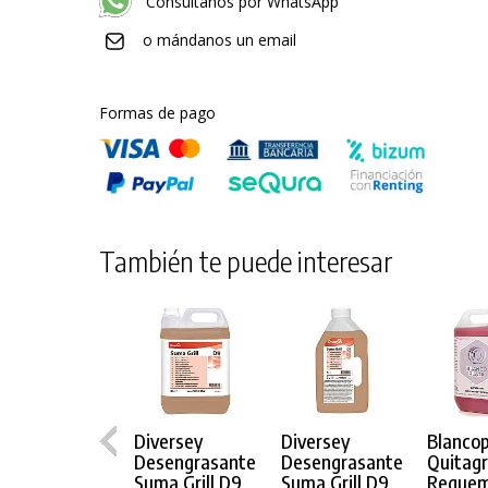
Consúltanos por WhatsApp
o mándanos un email
Formas de pago
También te puede interesar
Diversey
Diversey
Blancop
Desengrasante
Desengrasante
Quitag
Suma Grill D9
Suma Grill D9
Reque