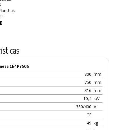
s
Parrillas
Temp D9.8
Hornos y Planchas
Contenido 750 ml
Planchas
Hornos y Parrillas
Hornos y Planc
as
Contenido 500 ml
5,74 €
30,44 €
€
9,38 €
ísticas
emesa CE4P750S
800
mm
750
mm
316
mm
10,4
kW
380/400
V
CE
49
kg