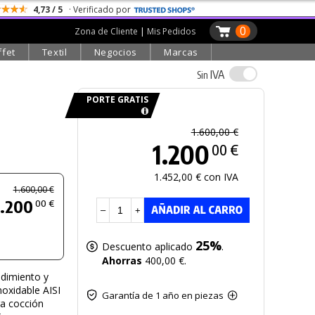
4,73 / 5
· Verificado por
0
Zona de Cliente
|
Mis Pedidos
ffet
Textil
Negocios
Marcas
IVA
Sin
PORTE GRATIS
1.600,00 €
1.200
00 €
1.452,00 € con IVA
1.600,00 €
1.200
00 €
–
+
25%
Descuento aplicado
.
Ahorras
400,00 €.
ndimiento y
noxidable AISI
Garantía de 1 año en piezas
ra cocción