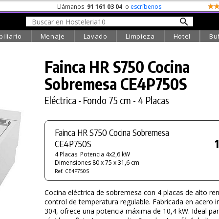
Llámanos
91 161 03 04
o
escríbenos
iliario
Menaje
Lavado
Limpieza
Hotel
Bu
Fainca HR S750 Cocina
Sobremesa CE4P750S
Eléctrica - Fondo 75 cm - 4 Placas
Fainca HR S750 Cocina Sobremesa
CE4P750S
4 Placas. Potencia 4x2,6 kW
Dimensiones 80 x 75 x 31,6 cm
Ref. CE4P750S
Cocina eléctrica de sobremesa con 4 placas de alto re
control de temperatura regulable. Fabricada en acero i
304, ofrece una potencia máxima de 10,4 kW. Ideal pa