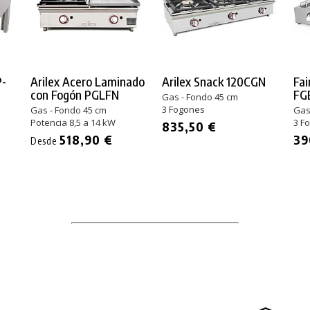
P-
Arilex Acero Laminado
Arilex Snack 120CGN
Fa
con Fogón PGLFN
FG
Gas - Fondo 45 cm
3 Fogones
Gas - Fondo 45 cm
Gas
Potencia 8,5 a 14 kW
3 F
835,50 €
518,90 €
39
Desde