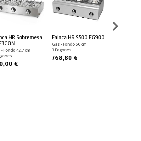
inca HR Sobremesa
Fainca HR S500 FG900
Fainca HR S
E3CON
Sobremesa 
Gas - Fondo 50 cm
3 Fogones
 - Fondo 42,7 cm
Gas - Fondo 75
ogones
6 Fogones
768,80 €
0,00 €
2.486,00 