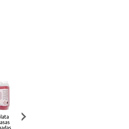
lata
Cif Limpiador
Diversey
Diversey
rasas
Hornos
Limpiador
Detergente
madas
y Planchas
Hornos y
Suma Grill HI-