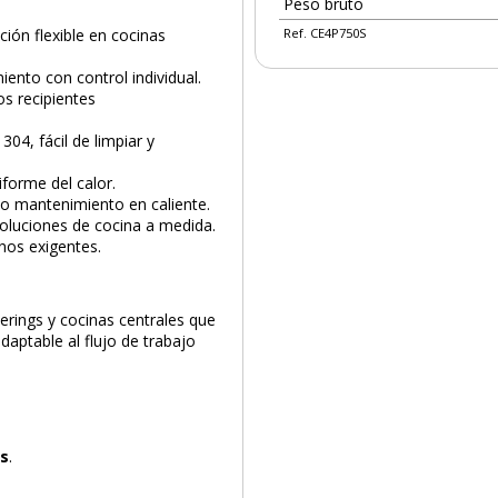
Peso bruto
ión flexible en cocinas
Ref. CE4P750S
iento con control individual.
PRODUCTO AÑADIDO AL CARRITO
os recipientes
04, fácil de limpiar y
iforme del calor.
 o mantenimiento en caliente.
oluciones de cocina a medida.
nos exigentes.
erings y cocinas centrales que
daptable al flujo de trabajo
as
.