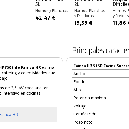
5L
2L
Difícile
Hornos y Planchas
Hornos, Planchas
Hornos, 
y Freidoras
y Freidor
42,47 €
19,59 €
11,86 
Principales caracter
Fainca HR S750 Cocina Sobr
E4P750S de Fainca HR
es una
 catering y colectividades que
Ancho
bajo.
Fondo
cas de 2,6 kW cada una, en
Alto
o intensivo en cocinas
Potencia máxima
Voltaje
Certificación
 Fainca HR
.
Peso neto