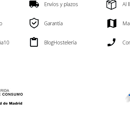
Envíos y plazos
Al 
o
Garantía
Ma
ia10
BlogHostelería
Con