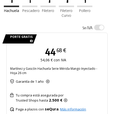
Hachuela
Pescadero
Filetero
Filetero
Pollero
Curvo
IVA
Sin
PORTE GRATIS
44
68 €
54,06 € con IVA
Martínez y Gascón Hachuela Serie Mérida Mango Inyectado -
Hoja 26 cm
Garantía de 1 año
Tu compra está asegurada por
2.500 €
Trusted Shops hasta
seQura
Paga a plazos con
.
Más información