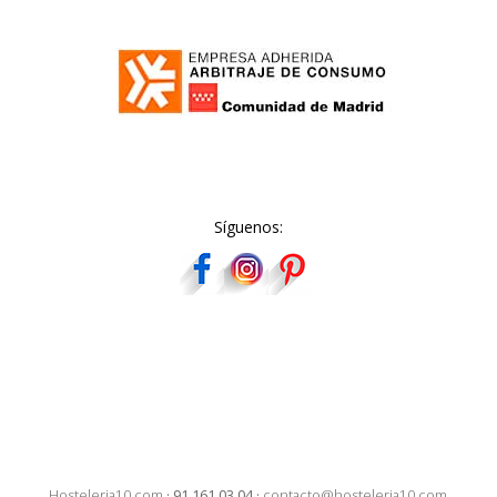
Síguenos:
Hosteleria10.com
·
91 161 03 04
·
contacto@hosteleria10.com