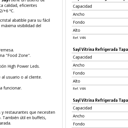
a calidad, eficientes
Capacidad
2/+6 ºC.
Ancho
ristal abatible para su fácil
Fondo
 máxima visibilidad del
Alto
Ref. V4N
Sayl Vitrina Refrigerada Tapa
bremesa.
zona "Food Zone".
Capacidad
Ancho
ción High Power Leds.
Fondo
al usuario o al cliente.
Alto
ra funcionar.
Ref. V6N
Sayl Vitrina Refrigerada Tapa
Capacidad
 y restaurantes que necesiten
Ancho
 También útil en buffets,
PRODUCTO AÑADIDO AL CARRITO
arada.
Fondo