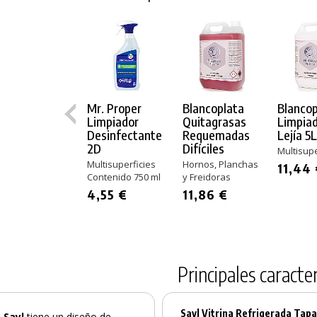
Mr. Proper
Blancoplata
Blancop
Limpiador
Quitagrasas
Limpiad
Desinfectante
Requemadas
Lejía 5
2D
Difíciles
Multisupe
Multisuperficies
Hornos, Planchas
11,44
Contenido 750 ml
y Freidoras
4,55 €
11,86 €
Principales caracter
Sayl Vitrina Refrigerada Tapa
 Sayl
tiene un diseño de