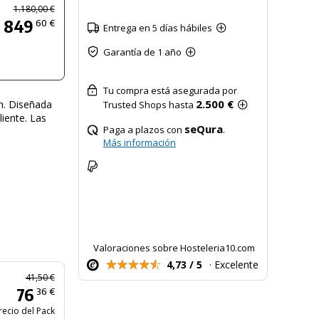
1.180,00 €
849
60 €
Entrega en 5 días hábiles
Garantía de 1 año
Tu compra está asegurada por
2.500 €
ón. Diseñada
Trusted Shops hasta
liente. Las
seQura
Paga a plazos con
.
Más información
Valoraciones sobre Hosteleria10.com
4,73 / 5
· Excelente
41,50 €
76
36 €
recio del Pack