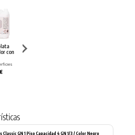
lata
Cif Pro
Cif Profesional
Mr. Proper
or con
Detergente
Crema Lejía
Limpiacristal
L
Crema
Nº 14
Multisuperficies
rficies
Multisuperficies
Multisuperficies
14,56 €
Contenido 750 m
 €
15,25 €
4,36 €
ísticas
s Classic GN 1 Piso Capacidad 4 GN 1/3 / Color Negro