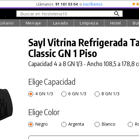
Llámanos
91 161 03 04
o
escríbenos
iliario
Menaje
Lavado
Limpieza
Hotel
Bu
Sayl Vitrina Refrigerada T
Classic GN 1 Piso
Capacidad 4 a 8 GN 1/3 - Ancho 108,5 a 178,8 
Elige Capacidad
4 GN 1/3
6 GN 1/3
8 GN 1/3
Elige Color
Negro
Argenta
Blanco
R