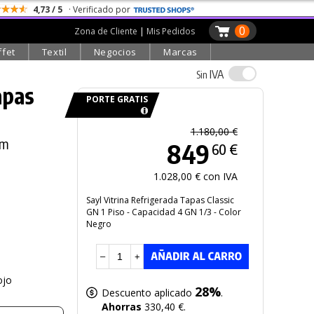
4,73 / 5
· Verificado por
0
Zona de Cliente
|
Mis Pedidos
ffet
Textil
Negocios
Marcas
IVA
Sin
apas
PORTE GRATIS
1.180,00 €
cm
849
60 €
1.028,00 € con IVA
Sayl Vitrina Refrigerada Tapas Classic
GN 1 Piso - Capacidad 4 GN 1/3 - Color
Negro
–
+
ojo
28%
Descuento aplicado
.
Ahorras
330,40 €.