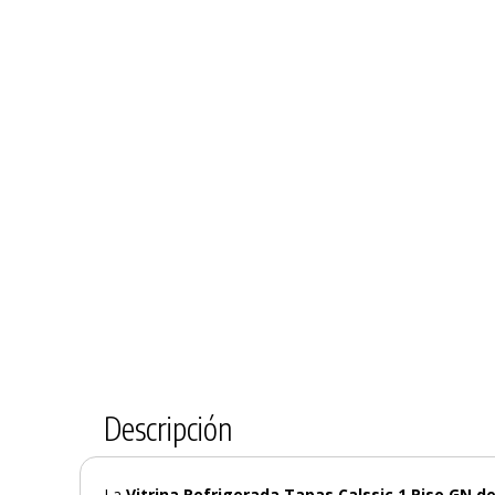
Descripción
La
Vitrina Refrigerada Tapas Calssic 1 Piso GN de