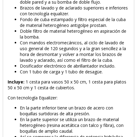
doble pared y a su bomba de doble flujo.
Brazos de lavado y de aclarado superiores e inferiores
PRODUCTO AÑADIDO AL CARRITO
con tecnología equalizer.
Fondo de cuba estampado y filtro especial de la cuba
de material heterogéneo antigolpe prostain.
Doble filtro de material heterogéneo en aspiración de
la bomba.
Con mandos electromecánicos, al ciclo de lavado de
uso general de 120 segundos y a la gran sencillez a la
hora de desmontar y volver a montar los brazos de
lavado y aclarado, así como el filtro de la cuba.
Dosificador electrónico de abrillantador incluido.
Con 1 tubo de carga y 1 tubo de desagüe.
Incluye:
1 cesta para vasos 50 x 50 cm, 1 cesta para platos
50 x 50 cm y 1 cesta de cubiertos.
Con tecnología Equalizer:
En la parte inferior tiene un brazo de acero con
boquillas surtidoras de alta presión.
En la parte superior se utiliza un brazo de material
heterogéneo (resina acetática con talco y fibra), con
boquillas de amplio caudal.
Así se compensa la diferencia de potencia hidráulica