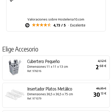
Valoraciones sobre Hosteleria10.com
4,73 / 5
· Excelente
Elige Accesorio
Cubertero Pequeño
4,12 €
2
68 €
Dimensiones 11 x 11 x 13 cm
Ref. 976016
Insertador Platos Metálico
46,35 €
30
13 €
Dimensiones 36,5 x 36,5 x 75 cm
Ref. 971079