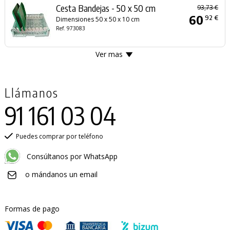
Cesta Bandejas - 50 x 50 cm
93,73 €
60
92 €
Dimensiones 50 x 50 x 10 cm
Ref. 973083
Ver mas
Llámanos
91 161 03 04
Puedes comprar por teléfono
Consúltanos por WhatsApp
o mándanos un email
Formas de pago