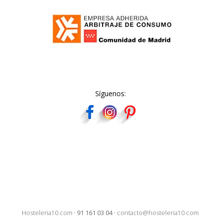
Síguenos:
Hosteleria10.com
·
91 161 03 04
·
contacto@hosteleria10.com