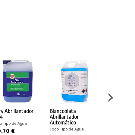
ry Abrillantador
Blancoplata
Vileda Abso
 4
Abrillantador
Rollo 60 cm x 4
Automático
o Tipo de Agua
29,07 €
Todo Tipo de Agua
0,70 €