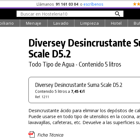
Llámanos
91 161 03 04
o
escríbenos
iliario
Menaje
Lavado
Limpieza
Hotel
Bu
Diversey Desincrustante 
Scale D5.2
Todo Tipo de Agua - Contenido 5 litros
Diversey Desincrustante Suma Scale D5.2
Contenido 5 litros a
7,45 €/l
Ref. 1211
Desincrustante ácido para eliminar los depósitos de cal
Puede usarse en todo tipo de utensilios en la cocina, 
lavavajillas, cafeteras, etc. Devuelve a las superficies su 
Ficha Técnica