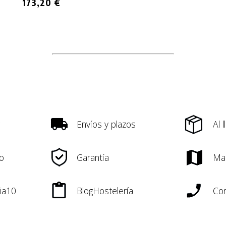
173,20 €
Envíos y plazos
Al 
o
Garantía
Ma
ia10
BlogHostelería
Con