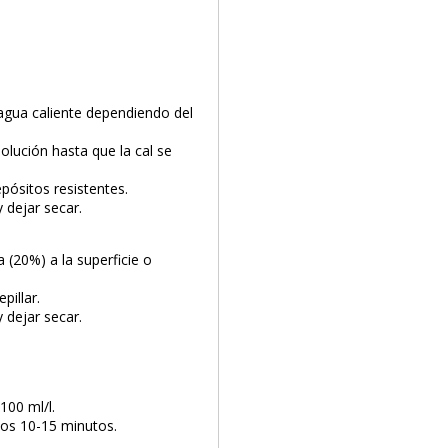
agua caliente dependiendo del
olución hasta que la cal se
epósitos resistentes.
PRODUCTO AÑADIDO AL CARRITO
 dejar secar.
a (20%) a la superficie o
pillar.
 dejar secar.
100 ml/l.
nos 10-15 minutos.