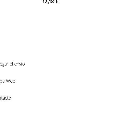
12,18 €
llegar el envío
pa Web
tacto