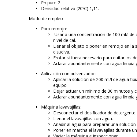
Ph puro 2.
Densidad relativa (20ºC) 1,11.
Modo de empleo
Para remojo:
Usar a una concentración de 100 ml/l de 
nivel de cal.
Llenar el objeto o poner en remojo en la s
disuelva.
Frotar si fuera necesario para quitar los d
Aclarar abundantemente con agua limpia y
Aplicación con pulverizador:
Aplicar la solución de 200 ml/l de agua tibi
equipo.
Dejar actuar un mínimo de 30 minutos y ce
Aclarar abundantemente con agua limpia y
Máquina lavavajillas:
Desconectar el dosificador de detergente.
Llenar el lavavajillas con agua.
Añadir al agua para preparar una solución 
Poner en marcha el lavavajillas durante u
Vaciar la máquina e inspeccionar.