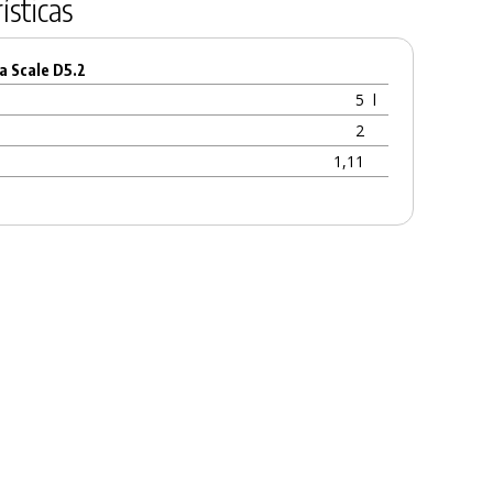
ísticas
a Scale D5.2
5
l
2
1,11