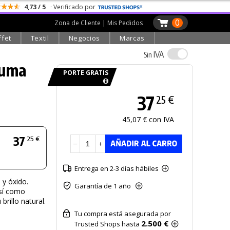
4,73 / 5
· Verificado por
0
Zona de Cliente
|
Mis Pedidos
ffet
Textil
Negocios
Marcas
IVA
Sin
Suma
PORTE GRATIS
37
25 €
45,07 € con IVA
37
25 €
–
+
Entrega en 2-3 días hábiles
 y óxido.
Garantía de 1 año
así como
brillo natural.
Tu compra está asegurada por
2.500 €
Trusted Shops hasta