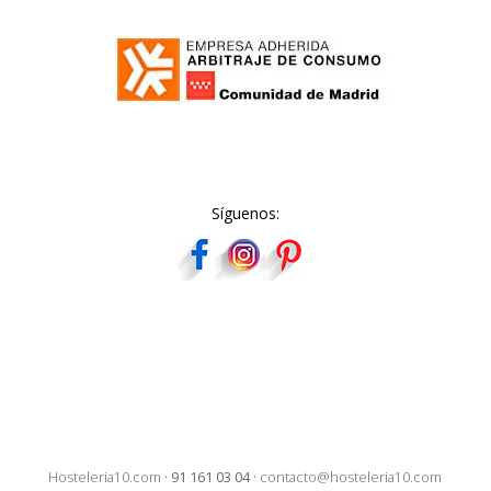
Síguenos:
Hosteleria10.com
·
91 161 03 04
·
contacto@hosteleria10.com