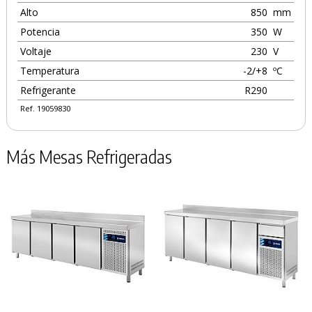
Alto
850
mm
Potencia
350
W
Voltaje
230
V
Temperatura
-2/+8
ºC
Refrigerante
R290
Ref. 19059830
Más Mesas Refrigeradas