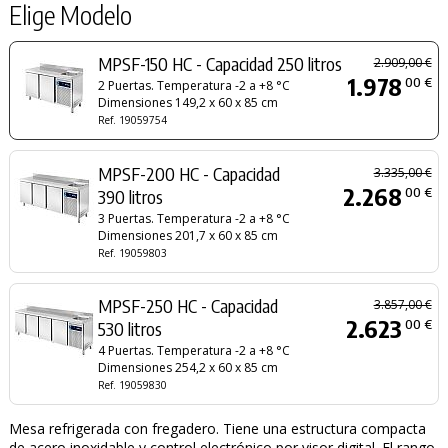
Elige Modelo
MPSF-150 HC - Capacidad 250 litros
2.909,00 €
1.978
00 €
2 Puertas. Temperatura -2 a +8 °C
Dimensiones 149,2 x 60 x 85 cm
Ref. 19059754
MPSF-200 HC - Capacidad
3.335,00 €
2.268
00 €
390 litros
3 Puertas. Temperatura -2 a +8 °C
Dimensiones 201,7 x 60 x 85 cm
Ref. 19059803
MPSF-250 HC - Capacidad
3.857,00 €
2.623
00 €
530 litros
4 Puertas. Temperatura -2 a +8 °C
Dimensiones 254,2 x 60 x 85 cm
Ref. 19059830
Mesa refrigerada con fregadero. Tiene una estructura compacta
de acero inoxidable y control electrónico por visor digital. El rango