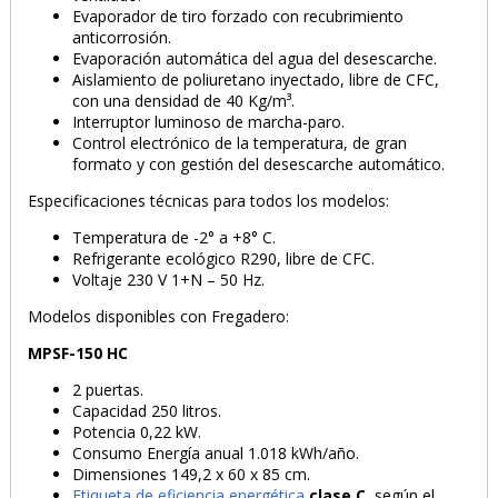
Evaporador de tiro forzado con recubrimiento
anticorrosión.
Evaporación automática del agua del desescarche.
Aislamiento de poliuretano inyectado, libre de CFC,
con una densidad de 40 Kg/m³.
Interruptor luminoso de marcha-paro.
Control electrónico de la temperatura, de gran
formato y con gestión del desescarche automático.
Especificaciones técnicas para todos los modelos:
Temperatura de -2° a +8° C.
Refrigerante ecológico R290, libre de CFC.
Voltaje 230 V 1+N – 50 Hz.
PRODUCTO AÑADIDO AL CARRITO
Modelos disponibles con Fregadero:
MPSF-150 HC
2 puertas.
Capacidad 250 litros.
Potencia 0,22 kW.
Consumo Energía anual 1.018 kWh/año.
Dimensiones 149,2 x 60 x 85 cm.
Etiqueta de eficiencia energética
clase C
, según el