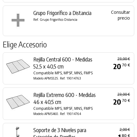
Grupo Frigorífico a Distancia
Consultar
precio
Ref. Grupo Frigorífico Distancia
Elige Accesorio
Rejilla Central 600 - Medidas
23,00 €
20
70 €
52,5 x 40,5 cm
Compatible MPS, MPSF, MNS, FMPS
Modelo APMS525. Ref. 19014763
Rejilla Extremo 600 - Medidas
23,00 €
20
70 €
46 x 40,5 cm
Compatible MPS, MPSF, MNS, FMPS
Modelo APMS460. Ref. 19014764
Soporte de 3 Niveles para
2,00 €
1
80 €
Sujección de Parrillas