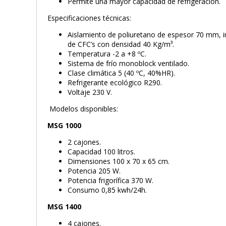
Permite una mayor capacidad de refrigeración.
Especificaciones técnicas:
Aislamiento de poliuretano de espesor 70 mm, in
de CFC’s con densidad 40 Kg/m³.
Temperatura -2 a +8 ºC.
Sistema de frío monoblock ventilado.
Clase climática 5 (40 ºC, 40%HR).
Refrigerante ecológico R290.
Voltaje 230 V.
Modelos disponibles:
MSG 1000
2 cajones.
Capacidad 100 litros.
Dimensiones 100 x 70 x 65 cm.
Potencia 205 W.
Potencia frigorífica 370 W.
Consumo 0,85 kwh/24h.
MSG 1400
4 cajones.