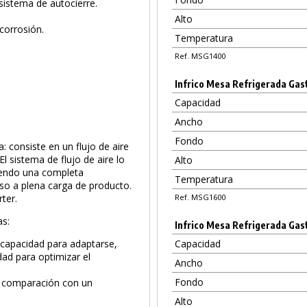
sistema de autocierre.
Alto
corrosión.
Temperatura
Ref. MSG1400
Infrico Mesa Refrigerada Gast
Capacidad
Ancho
Fondo
: consiste en un flujo de aire
l sistema de flujo de aire lo
Alto
uiendo una completa
Temperatura
o a plena carga de producto.
ter.
Ref. MSG1600
as:
Infrico Mesa Refrigerada Gast
u capacidad para adaptarse,
Capacidad
d para optimizar el
Ancho
Fondo
 comparación con un
Alto