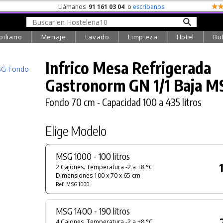
Llámanos
91 161 03 04
o
escríbenos
iliario
Menaje
Lavado
Limpieza
Hotel
Bu
Infrico Mesa Refrigerada
Gastronorm GN 1/1 Baja M
Fondo 70 cm - Capacidad 100 a 435 litros
Elige Modelo
MSG 1000 - 100 litros
2 Cajones. Temperatura -2 a +8 °C
Dimensiones 100 x 70 x 65 cm
Ref. MSG1000
MSG 1400 - 190 litros
4 Cajones. Temperatura -2 a +8 °C