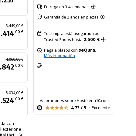
Entrega en 3-4 semanas
Garantía de 2 años en piezas
3.449,00 €
2.414
00 €
Tu compra está asegurada por
2.500 €
Trusted Shops hasta
seQura
Paga a plazos con
.
Más información
4.060,00 €
.842
00 €
5.034,00 €
3.524
00 €
Valoraciones sobre Hosteleria10.com
4,73 / 5
· Excelente
ada con
 exterior e
al táctil. Su