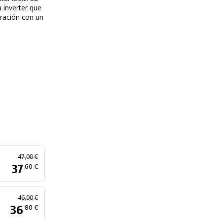
 inverter que
ración con un
47,00 €
37
60 €
46,00 €
36
80 €