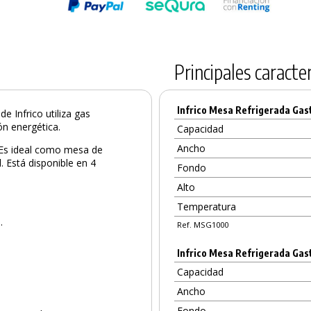
Principales caracter
Infrico Mesa Refrigerada Gast
k
de Infrico utiliza gas
ón energética.
Capacidad
Ancho
. Es ideal como mesa de
. Está disponible en 4
Fondo
Alto
Temperatura
e.
Ref. MSG1000
Infrico Mesa Refrigerada Gast
Capacidad
PRODUCTO AÑADIDO AL CARRITO
Ancho
Fondo