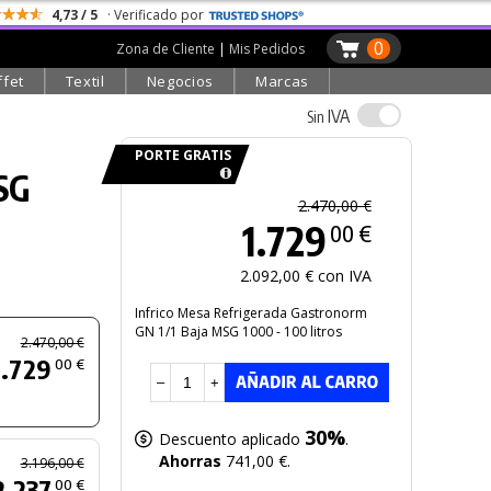
4,73 / 5
· Verificado por
0
Zona de Cliente
|
Mis Pedidos
ffet
Textil
Negocios
Marcas
IVA
Sin
PORTE GRATIS
SG
2.470,00 €
1.729
00 €
2.092,00 € con IVA
Infrico Mesa Refrigerada Gastronorm
GN 1/1 Baja MSG 1000 - 100 litros
2.470,00 €
1.729
00 €
–
+
30%
Descuento aplicado
.
Ahorras
741,00 €.
3.196,00 €
2.237
00 €