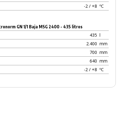
-2 / +8
ºC
tronorm GN 1/1 Baja MSG 2400 - 435 litros
435
l
2.400
mm
700
mm
640
mm
-2 / +8
ºC