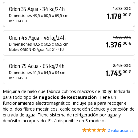
Orion 35 Agua - 34 kg/24h
1.683,00 €
1.178
00 €
Dimensiones 43,5 x 60,5 x 69,5 cm
Ref. 21431U
Orion 45 Agua - 45 kg/24h
1.965,00 €
1.376
00 €
Dimensiones 43,5 x 60,5 x 69,5 cm
Modelo ORION 40 Agua. Ref. 21441U
Orion 75 Agua - 65 kg/24h
2.493,00 €
1.745
00 €
Dimensiones 51,5 x 64,5 x 84 cm
Ref. 21461U
Máquina de hielo que fabrica cubitos macizos de 40 gr. Indicada
para todo tipo de
negocios de Restauración
. Tiene un
funcionamiento electromagnético. Incluye pala para recoger el
hielo, dos filtros mecánicos, cable conexión Schuko y conexión de
entrada de agua. Tiene sistema de refrigeración por agua y
depósito incorporado. Está disponible en 3 modelos.
2 valoraciones