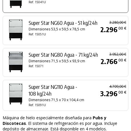
Ref. 15041U
Super Star NG60 Agua - 51 kg/24h
3.280,00 €
2.296
00 €
Dimensiones 53,5 x 59,5 x 78,5 cm
Ref. 15051U
Super Star NG80 Agua - 71 kg/24h
3.952,00 €
2.766
00 €
Dimensiones 71,5 x 59,5 x 93,9 cm
Ref. 15071
Super Star NG110 Agua -
4.709,00 €
3.296
00 €
108 kg/24h
Dimensiones 71,5 x 70 x 104,4 cm
Ref. 15091U
Máquina de hielo especialmente diseñada para
Pubs y
Discotecas
. El sistema de refrigeración es por agua. Incluye
depósito de almacenaje. Está disponible en 4 modelos.