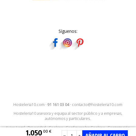
Síguenos:
Hosteleria10.com
·
91 161 03 04
·
contacto@hosteleria10.com
Hosteleria10 asesora y equipa al sector público y a empresas,
autónomos y particulares.
Aviso Legal
·
Privacidad
·
Cookies
·
Configurar las Cookies
·
Contratación
1.050
00 €
–
+