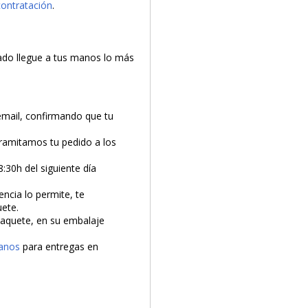
contratación
.
do llegue a tus manos lo más
email, confirmando que tu
tramitamos tu pedido a los
8:30h del siguiente día
encia lo permite, te
uete.
 paquete, en su embalaje
anos
para entregas en