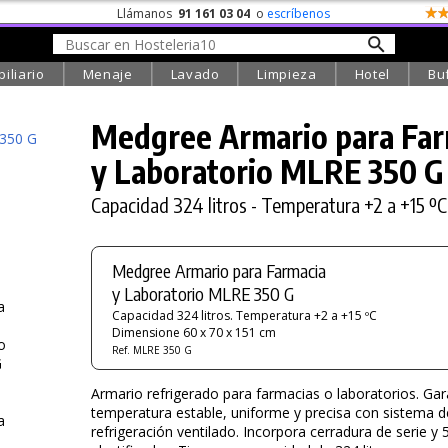
Llámanos
91 161 03 04
o
escríbenos
iliario
Menaje
Lavado
Limpieza
Hotel
Bu
Medgree Armario para Far
y Laboratorio
MLRE 350 G
Capacidad 324 litros - Temperatura +2 a +15 ºC
Medgree Armario para Farmacia
y Laboratorio MLRE 350 G
Capacidad 324 litros. Temperatura +2 a +15 ºC
Dimensione 60 x 70 x 151 cm
Ref. MLRE 350 G
Armario refrigerado para farmacias o laboratorios. Gar
temperatura estable, uniforme y precisa con sistema d
refrigeración ventilado. Incorpora cerradura de serie y 5 