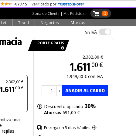
4,73 / 5
· Verificado por
0
Zona de Cliente
|
Mis Pedidos
ffet
Textil
Negocios
Marcas
IVA
Sin
macia
PORTE GRATIS
2.302,00 €
1.611
00 €
1.949,00 € con IVA
2.302,00 €
1.611
00 €
–
+
30%
Descuento aplicado
.
Ahorras
691,00 €.
antiza una
e
Entrega en 5 días hábiles
rejillas