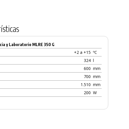
ísticas
ia y Laboratorio MLRE 350 G
+2 a +15
ºC
324
l
600
mm
700
mm
1.510
mm
200
W