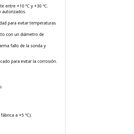
e entre +10 ºC y +30 ºC.
o autorizados.
idad para evitar temperaturas
cto con un diámetro de
arma fallo de la sonda y
ficado para evitar la corrosión.
o.
fábrica a +5 ºC).