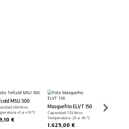
fcold MSU 300
Masquefrio ELVT 150
Masquefrio 
acidad 260 litros
peratura +2 a +10 ºC
Capacidad 133 litros
Capacidad 284 l
Temperatura -25 a -45 ºC
Temperatura -25
9,10 €
1.629,00 €
1.925,00 