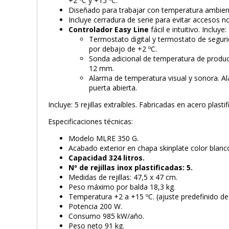
+2 ºC y +15 ºC.
Diseñado para trabajar con temperatura ambient
Incluye cerradura de serie para evitar accesos n
Controlador Easy Line
fácil e intuitivo. Incluye:
Termostato digital y termostato de segur
por debajo de +2 ºC.
Sonda adicional de temperatura de produ
12 mm.
Alarma de temperatura visual y sonora. Al
puerta abierta.
Incluye: 5 rejillas extraíbles. Fabricadas en acero plasti
Especificaciones técnicas:
Modelo MLRE 350 G.
Acabado exterior en chapa skinplate color blanc
Capacidad 324 litros.
Nº de rejillas inox plastificadas: 5.
Medidas de rejillas: 47,5 x 47 cm.
Peso máximo por balda 18,3 kg.
Temperatura +2 a +15 ºC. (ajuste predefinido de 
Potencia 200 W.
Consumo 985 kW/año.
Peso neto 91 kg.