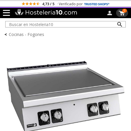
4,73 / 5
· Verificado por
0
<
Cocinas - Fogones