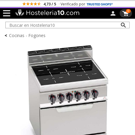
4,73 / 5
· Verificado por
0
<
Cocinas - Fogones