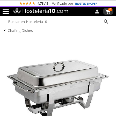
4,73 / 5
· Verificado por
0
<
Chafing Dishes