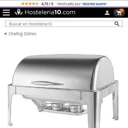
4,73 / 5
· Verificado por
0
<
Chafing Dishes