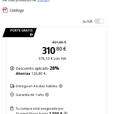
Ver más productos de
Vollrath
.
Catálogo
IVA
Sin
PORTE GRATIS
431,60 €
310
80 €
376,10 € con IVA
28%
Descuento aplicado
.
Ahorras
120,80 €.
Entrega en 4-6 días hábiles
Garantía de 1 año
Tu compra está asegurada por
2.500 €
Trusted Shops hasta