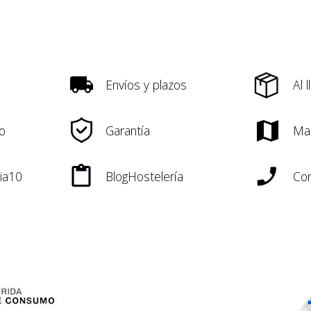
Envíos y plazos
Al 
o
Garantía
Ma
ia10
BlogHostelería
Con