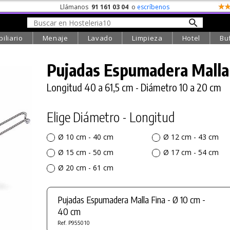
Llámanos
91 161 03 04
o
escríbenos
iliario
Menaje
Lavado
Limpieza
Hotel
Bu
Pujadas Espumadera Malla
Longitud 40 a 61,5 cm - Diámetro 10 a 20 cm
Elige Diámetro - Longitud
Ø 10 cm - 40 cm
Ø 12 cm - 43 cm
Ø 15 cm - 50 cm
Ø 17 cm - 54 cm
Ø 20 cm - 61 cm
Pujadas Espumadera Malla Fina - Ø 10 cm -
40 cm
Ref. P955010