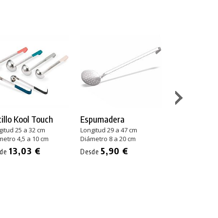
illo Kool Touch
Espumadera
Espumadera
Económica
gitud 25 a 32 cm
Longitud 29 a 47 cm
metro 4,5 a 10 cm
Diámetro 8 a 20 cm
Longitud 33 a 4
Diámetro 10 a 
13,03 €
5,90 €
sde
Desde
6,01 
Desde