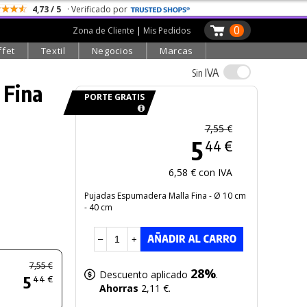
4,73 / 5
· Verificado por
0
Zona de Cliente
|
Mis Pedidos
ffet
Textil
Negocios
Marcas
IVA
Sin
 Fina
PORTE GRATIS
7,55 €
5
44 €
6,58 € con IVA
Pujadas Espumadera Malla Fina - Ø 10 cm
- 40 cm
–
+
7,55 €
28%
Descuento aplicado
.
5
44 €
Ahorras
2,11 €.