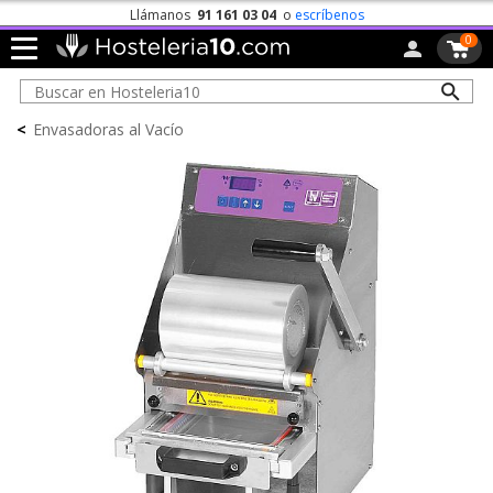
Llámanos
91 161 03 04
o
escríbenos
0
<
Envasadoras al Vacío