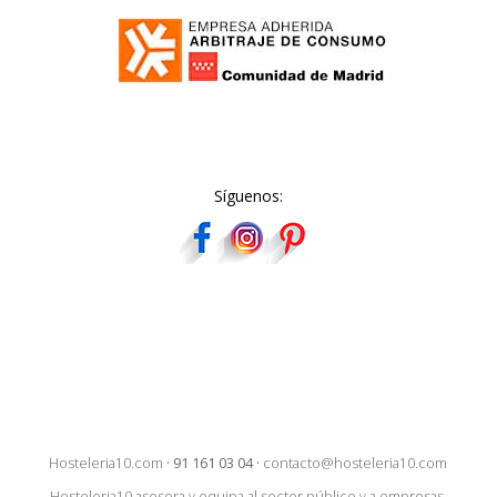
Síguenos:
Hosteleria10.com
·
91 161 03 04
·
contacto@hosteleria10.com
Hosteleria10 asesora y equipa al sector público y a empresas,