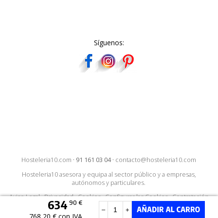
Síguenos:
Hosteleria10.com
·
91 161 03 04
·
contacto@hosteleria10.com
Hosteleria10 asesora y equipa al sector público y a empresas,
autónomos y particulares.
Aviso Legal
·
Privacidad
·
Cookies
·
Configurar las Cookies
·
Contratación
634
90 €
–
+
768,20 € con IVA