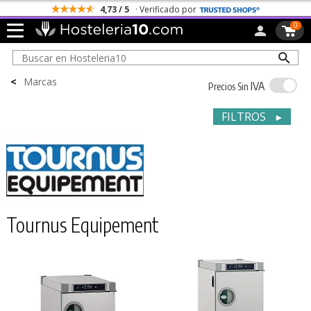
4,73 / 5
· Verificado por
0
<
Marcas
IVA
Precios Sin
FILTROS
►
Tournus Equipement