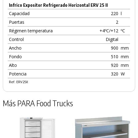
Infrico Expositor Refrigerado Horizontal ERV 25 II
Capacidad
220
l
Puertas
2
Régimen temperatura
+4ºC/+12
ºC
Control
Digital
Ancho
900
mm
Fondo
510
mm
Alto
920
mm
Potencia
320
W
Ref. ERV25II
Más PARA Food Trucks