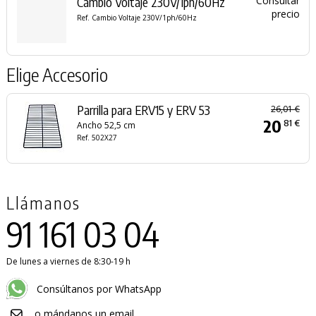
Cambio Voltaje 230V/1ph/60Hz
Consultar
precio
Ref. Cambio Voltaje 230V/1ph/60Hz
Elige Accesorio
Parrilla para ERV15 y ERV 53
26,01 €
20
81 €
Ancho 52,5 cm
Ref. 502X27
Llámanos
91 161 03 04
De lunes a viernes de 8:30-19 h
Consúltanos por WhatsApp
o mándanos un email